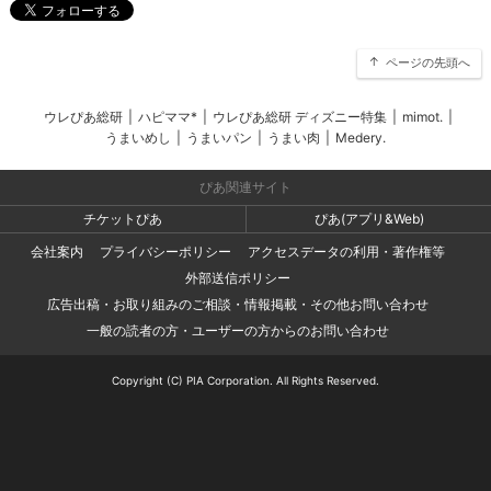
ページの先頭へ
ウレぴあ総研
|
ハピママ*
|
ウレぴあ総研 ディズニー特集
|
mimot.
|
うまいめし
|
うまいパン
|
うまい肉
|
Medery.
ぴあ関連サイト
チケットぴあ
ぴあ(アプリ&Web)
会社案内
プライバシーポリシー
アクセスデータの利用・著作権等
外部送信ポリシー
広告出稿・お取り組みのご相談・情報掲載・その他お問い合わせ
一般の読者の方・ユーザーの方からのお問い合わせ
Copyright (C) PIA Corporation. All Rights Reserved.