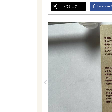
Xでシェア
Faceboo
<