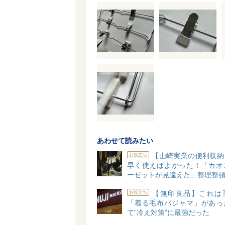
あわせて読みたい
【山崎実業の便利収納
お役立ち
早く使えばよかった！「カオ
ーゼットが見違えた」整理整
【無印良品】これは
お役立ち
「着る毛布パジャマ」があっ
て“冷え対策”に最強だった