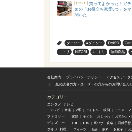
買ってよかった！ガチ
お役立ち
めの「お役立ち家電5つ」をマ
聞いた
>
ダイソー
#ダイソー
DAISO
Can
ニトリ
NITORI
#ニトリ
無印良品
会社案内
プライバシーポリシー
アクセスデータ
一般の読者の方・ユーザーの方からのお問い合わ
カテゴリー
エンタメ･テレビ
テレビ
音楽
V系
アイドル
映画
アニメ
2
ファミリー
家庭
子ども
おしゃれ
おでかけ・
ディズニー
TDL
TDS
裏ワザ・攻略
混雑予想
グルメ･料理
スイーツ
食品
飲料
お菓子
お