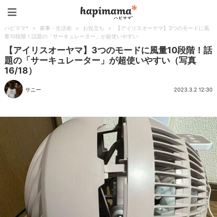
ハピママ*
ハピママ*
>
家事・生活術
>
お役立ち
>
【アイリスオーヤマ】3つのモードに風
量10段階！話題の「サーキュレーター」が超使いやすい
【アイリスオーヤマ】3つのモードに風量10段階！話
題の「サーキュレーター」が超使いやすい（写真
16/18）
サニー
2023.3.2 12:30