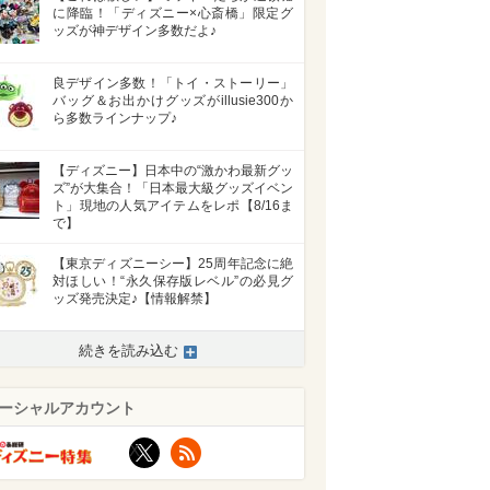
に降臨！「ディズニー×心斎橋」限定グ
ッズが神デザイン多数だよ♪
良デザイン多数！「トイ・ストーリー」
バッグ＆お出かけグッズがillusie300か
ら多数ラインナップ♪
【ディズニー】日本中の“激かわ最新グッ
ズ”が大集合！「日本最大級グッズイベン
ト」現地の人気アイテムをレポ【8/16ま
で】
【東京ディズニーシー】25周年記念に絶
対ほしい！“永久保存版レベル”の必見グ
ッズ発売決定♪【情報解禁】
続きを読み込む
ーシャルアカウント
X
RSS