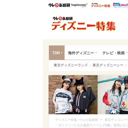
ウレぴあ総研
ハピママ*
ウレぴあ
ディ
TDR
海外ディズニー
テレビ・映画
東京ディズニーランド
東京ディズニーシー
>
ディズニー特集 -ウレぴあ総研
東京ディズニー
「ダッフィーたちの最新スーベニア5種」使用レビ