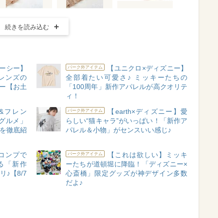
続きを読み込む
ーシー】
【ユニクロ×ディズニー】
パーク外アイテム
レンズの
全部着たい可愛さ♪ ミッキーたちの
ー【お土
「100周年」新作アパレルが高クオリテ
ィ！
&フレン
【earth×ディズニー】愛
パーク外アイテム
グルメ」
らしい“猫キャラ”がいっぱい！「新作ア
”を徹底紹
パレル＆小物」がセンスいい感じ♪
コンプで
【これは欲しい】ミッキ
パーク外アイテム
る「新作
ーたちが道頓堀に降臨！「ディズニー×
♪【8/7
心斎橋」限定グッズが神デザイン多数
だよ♪