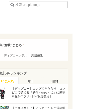
集･連載･まとめ
ディズニーホテル
周辺施設
気記事ランキング
いま人気
昨日
1週間
【ディズニー】コンプできたら神！コン
ビニで買える「新作Happyくじ」に豪華
景品がズラリ♪【8/7販売開始】
【これは欲しい】ミッキーたちが道頓堀