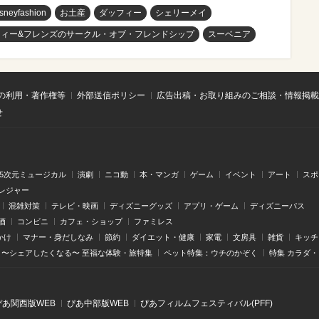
isneyfashion
お土産
ダッフィー
シェリーメイ
フィー&フレンズのサークル・オブ・フレンドシップ
スーベニア
の利用・著作権等
外部送信ポリシー
広告出稿・お取り組みのご相談・情報掲載
せ
.5次元ミュージカル
演劇
ニコ動
本・マンガ
ゲーム
イベント
アート
スポ
レジャー
混雑対策
テレビ・映画
ディズニーグッズ
アプリ・ゲーム
ディズニーパス
酒
コンビニ
カフェ・ショップ
ファミレス
かけ
マナー・身だしなみ
節約
ダイエット・健康
家電
文房具
雑貨
キッチ
〜シェアしたくなる〜 至福な体験・旅特集
ペット特集：ウチのかぞく
特集 カラダ
ぴあ関⻄版WEB
ぴあ中部版WEB
ぴあフィルムフェスティバル(PFF)