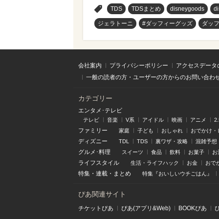
>
TDS
TDSまとめ
disneygoods
d
ジェラトーニ
#ダッフィーグッズ
ダッ
会社案内
プライバシーポリシー
アクセスデータ
一般の読者の方・ユーザーの方からのお問い合わ
カテゴリー
エンタメ･テレビ
テレビ
音楽
V系
アイドル
映画
アニメ
2
ファミリー
家庭
子ども
おしゃれ
おでかけ・
ディズニー
TDL
TDS
裏ワザ・攻略
混雑予想
グルメ･料理
スイーツ
食品
飲料
お菓子
お
ライフスタイル
生活・ライフハック
お金
おで
特集
・
連載
・
まとめ
特集『おいしいウチごはん』
ぴあ関連サイト
チケットぴあ
ぴあ(アプリ&Web)
BOOKぴあ