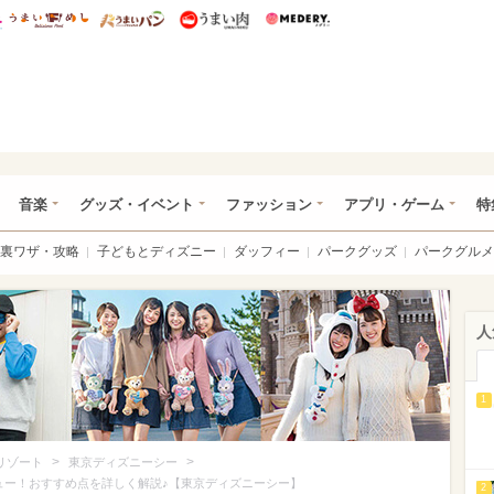
総研 ディズニー特集
mimot.
うまいめし
うまいパン
うまい肉
Medery.
ズニー特集 -ウレぴあ総研
音楽
グッズ・イベント
ファッション
アプリ・ゲーム
特
裏ワザ・攻略
子どもとディズニー
ダッフィー
パークグッズ
パークグルメ
人
1
>
>
リゾート
東京ディズニーシー
ュー！おすすめ点を詳しく解説♪【東京ディズニーシー】
2