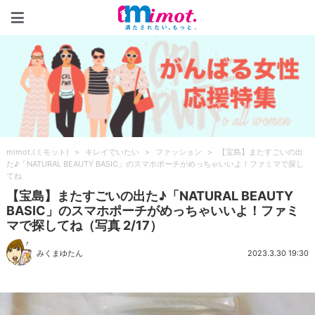
mimot.(ミモット)
mimot.(ミモット)
>
キレイでいたい
>
ファッション
>
【宝島】またすごいの出
た♪「NATURAL BEAUTY BASIC」のスマホポーチがめっちゃいいよ！ファミマで探し
てね
【宝島】またすごいの出た♪「NATURAL BEAUTY
BASIC」のスマホポーチがめっちゃいいよ！ファミ
マで探してね（写真 2/17）
みくまゆたん
2023.3.30 19:30