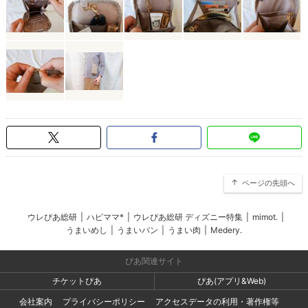
ページの先頭へ
ウレぴあ総研
|
ハピママ*
|
ウレぴあ総研 ディズニー特集
|
mimot.
|
うまいめし
|
うまいパン
|
うまい肉
|
Medery.
ぴあ関連サイト
チケットぴあ
ぴあ(アプリ&Web)
会社案内
プライバシーポリシー
アクセスデータの利用・著作権等