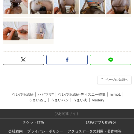
ページの先頭へ
ウレぴあ総研
|
ハピママ*
|
ウレぴあ総研 ディズニー特集
|
mimot.
|
うまいめし
|
うまいパン
|
うまい肉
|
Medery.
ぴあ関連サイト
チケットぴあ
ぴあ(アプリ&Web)
会社案内
プライバシーポリシー
アクセスデータの利用・著作権等