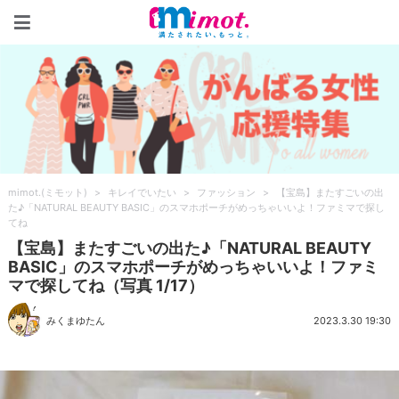
mimot.(ミモット)
mimot.(ミモット)
>
キレイでいたい
>
ファッション
>
【宝島】またすごいの出
た♪「NATURAL BEAUTY BASIC」のスマホポーチがめっちゃいいよ！ファミマで探し
てね
【宝島】またすごいの出た♪「NATURAL BEAUTY
BASIC」のスマホポーチがめっちゃいいよ！ファミ
マで探してね（写真 1/17）
みくまゆたん
2023.3.30 19:30