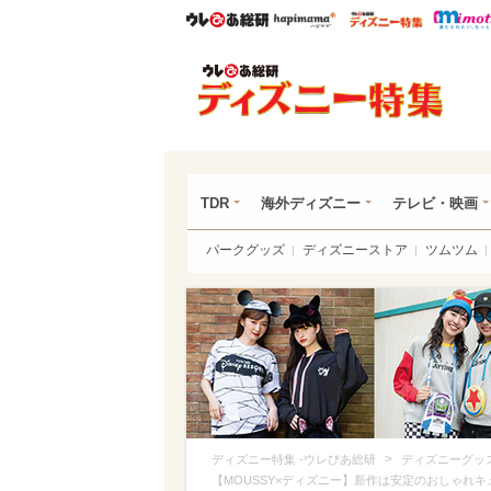
ウレぴあ総研
ハピママ*
ウレぴあ
ディ
TDR
海外ディズニー
テレビ・映画
パークグッズ
ディズニーストア
ツムツム
>
ディズニー特集 -ウレぴあ総研
ディズニーグッ
【MOUSSY×ディズニー】新作は安定のおしゃれキ