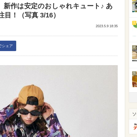
ー】新作は安定のおしゃれキュート♪ あ
目！（写真 3/16）
3
2023.5.9 18:35
kでシェア
4
5
ソ