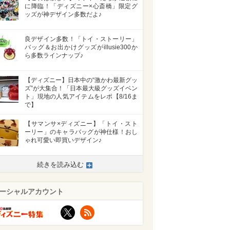
に降臨！「ディズニー×心斎橋」限定グ
ッズが神デザイン多数だよ♪
良デザイン多数！「トイ・ストーリー」
バッグ＆お出かけグッズがillusie300か
ら多数ラインナップ♪
【ディズニー】日本中の“激かわ最新グッ
ズ”が大集合！「日本最大級グッズイベン
ト」現地の人気アイテムをレポ【8/16ま
で】
【サマンサ×ディズニー】「トイ・スト
ーリー」のキャラバッグが神仕様！おし
ゃれ可愛い即買いデザイン♪
続きを読み込む
ーシャルアカウント
X
RSS