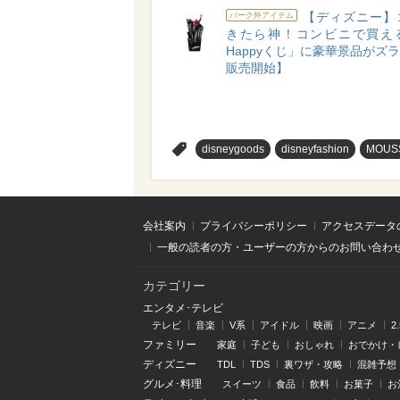
【ディズニー】
パーク外アイテム
きたら神！コンビニで買え
Happyくじ」に豪華景品がズラリ
販売開始】
>
disneygoods
disneyfashion
MOUS
会社案内
プライバシーポリシー
アクセスデータ
一般の読者の方・ユーザーの方からのお問い合わ
カテゴリー
エンタメ･テレビ
テレビ
音楽
V系
アイドル
映画
アニメ
2
ファミリー
家庭
子ども
おしゃれ
おでかけ・
ディズニー
TDL
TDS
裏ワザ・攻略
混雑予想
グルメ･料理
スイーツ
食品
飲料
お菓子
お