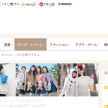
総研 ディズニー特集
mimot.
うまいめし
うまいパン
うまい肉
Medery.
ズニー特集 -ウレぴあ総研
音楽
グッズ・イベント
ファッション
アプリ・ゲーム
特
イベント
パーク外アイテム
人
1
>
>
ズ・イベント
パーク外アイテム
ュート♪ あの“人気作”新アパレルも注目！
2