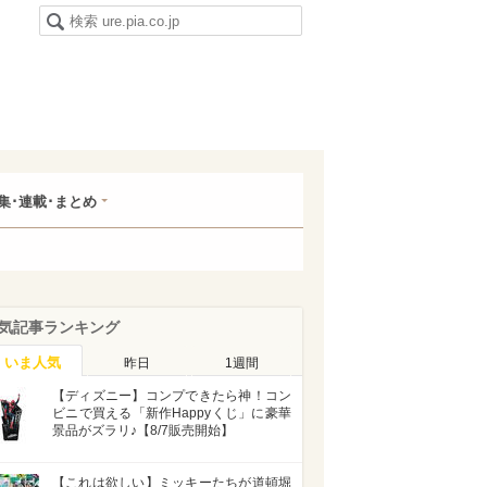
集･連載･まとめ
気記事ランキング
いま人気
昨日
1週間
【ディズニー】コンプできたら神！コン
ビニで買える「新作Happyくじ」に豪華
景品がズラリ♪【8/7販売開始】
【これは欲しい】ミッキーたちが道頓堀