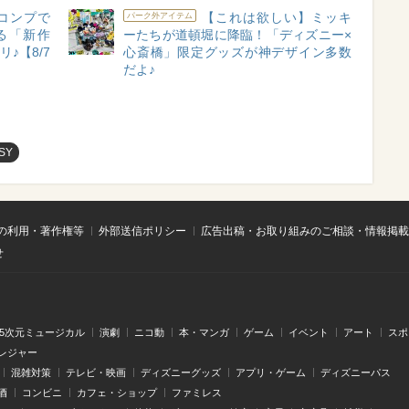
コンプで
【これは欲しい】ミッキ
パーク外アイテム
る「新作
ーたちが道頓堀に降臨！「ディズニー×
♪【8/7
心斎橋」限定グッズが神デザイン多数
だよ♪
SY
の利用・著作権等
外部送信ポリシー
広告出稿・お取り組みのご相談・情報掲載
せ
.5次元ミュージカル
演劇
ニコ動
本・マンガ
ゲーム
イベント
アート
スポ
レジャー
混雑対策
テレビ・映画
ディズニーグッズ
アプリ・ゲーム
ディズニーパス
酒
コンビニ
カフェ・ショップ
ファミレス