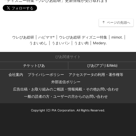
「ディズニー特集 -ウレぴあ総研」更新情報が受け取れます
ページの先頭へ
ウレぴあ総研
|
ハピママ*
|
ウレぴあ総研 ディズニー特集
|
mimot.
|
うまいめし
|
うまいパン
|
うまい肉
|
Medery.
ぴあ関連サイト
チケットぴあ
ぴあ(アプリ&Web)
会社案内
プライバシーポリシー
アクセスデータの利用・著作権等
外部送信ポリシー
広告出稿・お取り組みのご相談・情報掲載・その他お問い合わせ
一般の読者の方・ユーザーの方からのお問い合わせ
Copyright (C) PIA Corporation. All Rights Reserved.