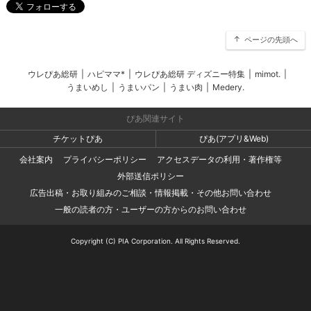
ページの先頭へ
ウレぴあ総研
|
ハピママ*
|
ウレぴあ総研 ディズニー特集
|
mimot.
|
うまいめし
|
うまいパン
|
うまい肉
|
Medery.
ぴあ関連サイト
チケットぴあ
ぴあ(アプリ&Web)
会社案内
プライバシーポリシー
アクセスデータの利用・著作権等
外部送信ポリシー
広告出稿・お取り組みのご相談・情報掲載・その他お問い合わせ
一般の読者の方・ユーザーの方からのお問い合わせ
Copyright (C) PIA Corporation. All Rights Reserved.