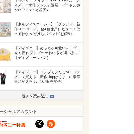
【即買い】ダイソーTHREEPPYに「デ
ィズニー新作グッズ」登場！プーさん激
かわアイテムが格安♪
【東京ディズニーシー】「ダッフィー新
作スーべニア」全4種使用レビュー！使
ってわかった“推しポイント”を解説♪
【ディズニー】めっちゃ可愛い～！プー
さん新作グッズのかわいさが凄いよ…!!
【ディズニーストア】
【ディズニー】コンプできたら神！コン
ビニで買える「新作Happyくじ」に豪華
景品がズラリ♪【8/7販売開始】
続きを読み込む
ーシャルアカウント
X
RSS