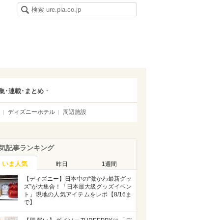
集･連載･まとめ
ディズニーホテル
周辺施設
気記事ランキング
いま人気
昨日
1週間
【ディズニー】日本中の“激かわ最新グッ
ズ”が大集合！「日本最大級グッズイベン
ト」現地の人気アイテムをレポ【8/16ま
で】