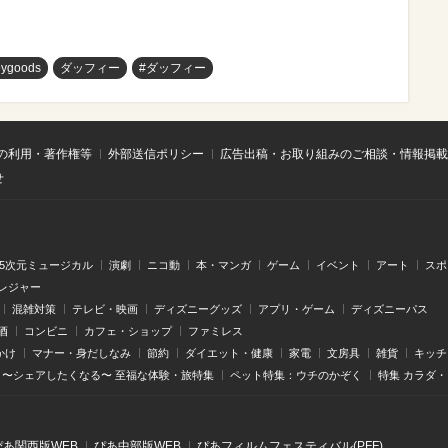
eygoods
ダッフィー
#ダッフィー
の利用・著作権等
外部送信ポリシー
広告出稿・お取り組みのご相談・情報掲載
せ
.5次元ミュージカル
演劇
ニコ動
本・マンガ
ゲーム
イベント
アート
スポ
レジャー
混雑対策
テレビ・映画
ディズニーグッズ
アプリ・ゲーム
ディズニーパス
酒
コンビニ
カフェ・ショップ
ファミレス
かけ
マナー・身だしなみ
節約
ダイエット・健康
家電
文房具
雑貨
キッチ
〜シェアしたくなる〜 至福な体験・旅特集
ペット特集：ウチのかぞく
特集 カラダ
ぴあ関⻄版WEB
ぴあ中部版WEB
ぴあフィルムフェスティバル(PFF)