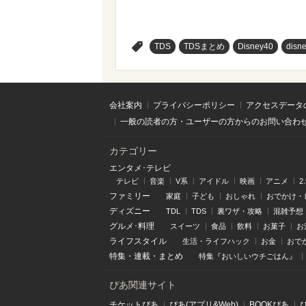
>
TDS
TDSまとめ
Disney40
disn
会社案内
プライバシーポリシー
アクセスデータ
一般の読者の方・ユーザーの方からのお問い合わ
カテゴリー
エンタメ･テレビ
テレビ
音楽
V系
アイドル
映画
アニメ
2
ファミリー
家庭
子ども
おしゃれ
おでかけ・
ディズニー
TDL
TDS
裏ワザ・攻略
混雑予想
グルメ･料理
スイーツ
食品
飲料
お菓子
お
ライフスタイル
生活・ライフハック
お金
おで
特集
・
連載
・
まとめ
特集『おいしいウチごはん』
ぴあ関連サイト
チケットぴあ
ぴあ(アプリ&Web)
BOOKぴあ