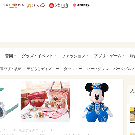
総研 ディズニー特集
mimot.
うまいめし
うまいパン
うまい肉
Medery.
ズニー特集 -ウレぴあ総研
音楽
グッズ・イベント
ファッション
アプリ・ゲーム
特
裏ワザ・攻略
子どもとディズニー
ダッフィー
パークグッズ
パークグルメ
人
1
>
>
リゾート
東京ディズニーシー
2