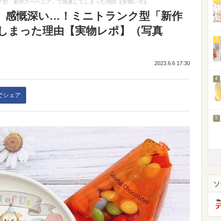
ク型「新作スーベニア」で感激してしまった理由【実物レポ】
】感慨深い…！ミニトランク型「新作
しまった理由【実物レポ】（写真
3
2023.6.6 17:30
4
kでシェア
5
ソ