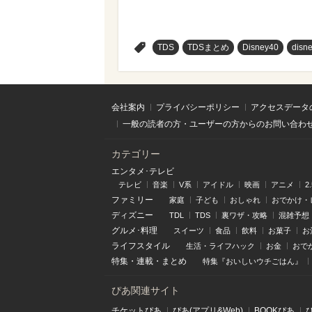
>
TDS
TDSまとめ
Disney40
disn
会社案内
プライバシーポリシー
アクセスデータ
一般の読者の方・ユーザーの方からのお問い合わ
カテゴリー
エンタメ･テレビ
テレビ
音楽
V系
アイドル
映画
アニメ
2
ファミリー
家庭
子ども
おしゃれ
おでかけ・
ディズニー
TDL
TDS
裏ワザ・攻略
混雑予想
グルメ･料理
スイーツ
食品
飲料
お菓子
お
ライフスタイル
生活・ライフハック
お金
おで
特集
・
連載
・
まとめ
特集『おいしいウチごはん』
ぴあ関連サイト
チケットぴあ
ぴあ(アプリ&Web)
BOOKぴあ