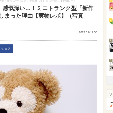
ク型「新作スーベニア」で感激してしまった理由【実物レポ】
】感慨深い…！ミニトランク型「新作
しまった理由【実物レポ】（写真
3
2023.6.6 17:30
4
kでシェア
5
ソ