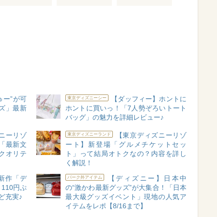
ゅー”が可
【ダッフィー】ホントに
東京ディズニーシー
ズ」最新
ホントに買いっ！「7人勢ぞろいトート
バッグ」の魅力を詳細レビュー♪
ニーリゾ
【東京ディズニーリゾ
東京ディズニーランド
「最新文
ート】新登場「グルメチケットセッ
クオリテ
ト」って結局オトクなの？内容を詳し
く解説！
新作「デ
【ディズニー】日本中
パーク外アイテム
110円ぷ
の“激かわ最新グッズ”が大集合！「日本
ど充実♪
最大級グッズイベント」現地の人気ア
イテムをレポ【8/16まで】