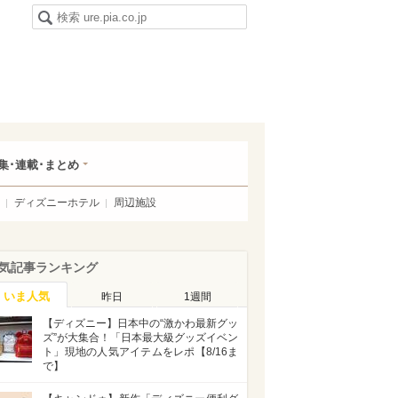
集･連載･まとめ
ディズニーホテル
周辺施設
気記事ランキング
いま人気
昨日
1週間
【ディズニー】日本中の“激かわ最新グッ
ズ”が大集合！「日本最大級グッズイベン
ト」現地の人気アイテムをレポ【8/16ま
で】