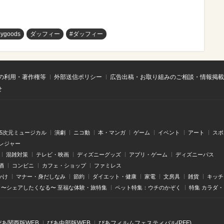
eygoods
ダッフィー
#ダッフィー
の利用・著作権等
外部送信ポリシー
広告出稿・お取り組みのご相談・情報掲載
せ
.5次元ミュージカル
演劇
ニコ動
本・マンガ
ゲーム
イベント
アート
スポ
レジャー
混雑対策
テレビ・映画
ディズニーグッズ
アプリ・ゲーム
ディズニーパス
酒
コンビニ
カフェ・ショップ
ファミレス
かけ
マナー・身だしなみ
節約
ダイエット・健康
家電
文房具
雑貨
キッチ
〜シェアしたくなる〜 至福な体験・旅特集
ペット特集：ウチのかぞく
特集 カラダ
ぴあ関⻄版WEB
ぴあ中部版WEB
ぴあフィルムフェスティバル(PFF)