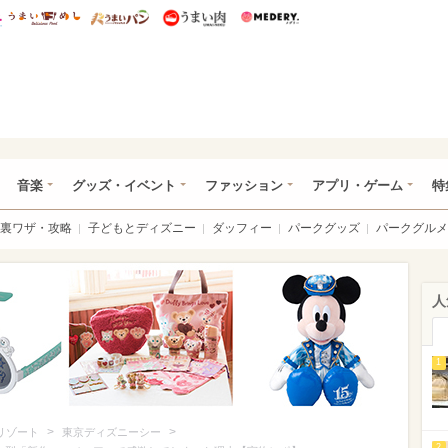
総研 ディズニー特集
mimot.
うまいめし
うまいパン
うまい肉
Medery.
ズニー特集 -ウレぴあ総研
音楽
グッズ・イベント
ファッション
アプリ・ゲーム
特
裏ワザ・攻略
子どもとディズニー
ダッフィー
パークグッズ
パークグルメ
人
1
>
>
リゾート
東京ディズニーシー
2