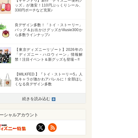
【キャンドゥ】新作「ディズニー便利グ
ッズ」が激安！110円ぷっくりシール、
330円ポーチなど充実♪
良デザイン多数！「トイ・ストーリー」
バッグ＆お出かけグッズがillusie300か
ら多数ラインナップ♪
【東京ディズニーリゾート】2026年の
「ディズニー・ハロウィーン」情報解
禁！注目イベント＆新グッズも登場～!!
【MILKFED.】『トイ・ストーリー5』人
気キャラが激かわアパレルに！全部ほし
くなる良デザイン多数
続きを読み込む
ーシャルアカウント
X
RSS