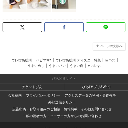
ページの先頭へ
ウレぴあ総研
|
ハピママ*
|
ウレぴあ総研 ディズニー特集
|
mimot.
|
うまいめし
|
うまいパン
|
うまい肉
|
Medery.
ぴあ関連サイト
チケットぴあ
ぴあ(アプリ&Web)
会社案内
プライバシーポリシー
アクセスデータの利用・著作権等
外部送信ポリシー
広告出稿・お取り組みのご相談・情報掲載・その他お問い合わせ
一般の読者の方・ユーザーの方からのお問い合わせ