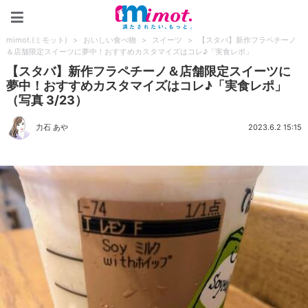
mimot.(ミモット)
mimot.(ミモット)
>
おいしい食べ物
>
スイーツ
>
【スタバ】新作フラペチーノ
＆店舗限定スイーツに夢中！おすすめカスタマイズはコレ♪「実食レポ」
【スタバ】新作フラペチーノ＆店舗限定スイーツに
夢中！おすすめカスタマイズはコレ♪「実食レポ」
（写真 3/23）
力石 あや
2023.6.2 15:15