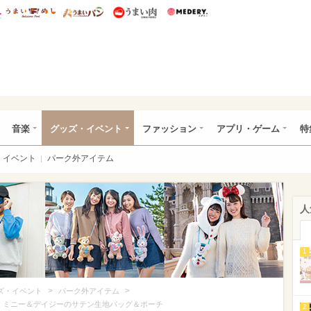
総研 ディズニー特集
mimot.
うまいめし
うまいパン
うまい肉
Medery.
ズニー特集 -ウレぴあ総研
音楽
グッズ・イベント
ファッション
アプリ・ゲーム
特
イベント
パーク外アイテム
人
1
>
>
ズ・イベント
パーク外アイテム
！ミニー＆デイジーのサテン生地バッグ＆ポーチ
2