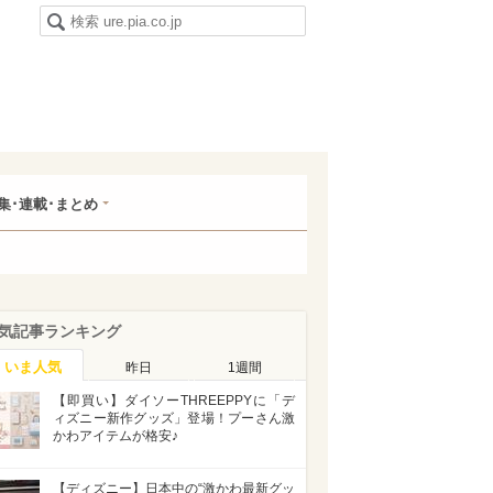
集･連載･まとめ
気記事ランキング
いま人気
昨日
1週間
【即買い】ダイソーTHREEPPYに「デ
ィズニー新作グッズ」登場！プーさん激
かわアイテムが格安♪
【ディズニー】日本中の“激かわ最新グッ