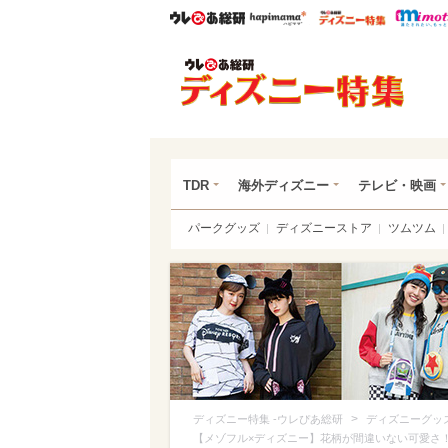
ウレぴあ総研
ハピママ*
ウレぴあ
ディ
TDR
海外ディズニー
テレビ・映画
パークグッズ
ディズニーストア
ツムツム
>
ディズニー特集 -ウレぴあ総研
ディズニーグッ
【メゾフル×ディズニー】花柄が間違いない可愛さ