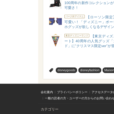
100周年の新作コレクション
可愛さ！
【ローソン限定
パーク外アイテム
可愛い！「ディズニー」ポー
ホグッズが欲しくなるデザイン
【東京ディズ
東京ディズニーランド
ート】40周年の人気グッズ「
ド」に“クリスマス限定ver”が
>
disneygoods
disneyfashion
Maiso
会社案内
プライバシーポリシー
アクセスデータ
一般の読者の方・ユーザーの方からのお問い合わ
カテゴリー