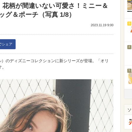
】花柄が間違いない可愛さ！ミニー＆
グ＆ポーチ（写真 1/8）
3
2023.11.19 9:00
kでシェア
4
ド フルール）のディズニーコレクションに新シリーズが登場。「オリ
す。
5
ソ