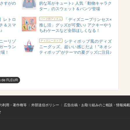
がさすがの
的な耳がキュート♪ 人気「動物キャラク
ター」のスウェット＆パンツ登場
】レトロ
「ディズニープリンセス×
パーク外アイテム
チ＆スマ
推し活」グッズが可愛い♪ アクキーやう
♪
ちわケースなど全部ほしくなる！
ニーリゾ
シティポップ風のディズ
ディズニーストア
ガーラン
ニーグッズ、超いい感じだよ！“ネオシ
登場！
ティポップ”がテーマの夏グッズに注目♪
n de FLEUR
の利用・著作権等
外部送信ポリシー
広告出稿・お取り組みのご相談・情報掲載
せ