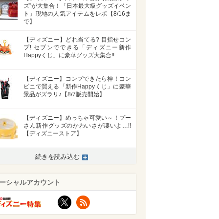
ズ”が大集合！「日本最大級グッズイベン
ト」現地の人気アイテムをレポ【8/16ま
で】
【ディズニー】どれ当てる? 目指せコン
プ! セブンでできる「ディズニー新作
Happyくじ」に豪華グッズ大集合!!
【ディズニー】コンプできたら神！コン
ビニで買える「新作Happyくじ」に豪華
景品がズラリ♪【8/7販売開始】
【ディズニー】めっちゃ可愛い～！プー
さん新作グッズのかわいさが凄いよ…!!
【ディズニーストア】
続きを読み込む
ーシャルアカウント
X
RSS