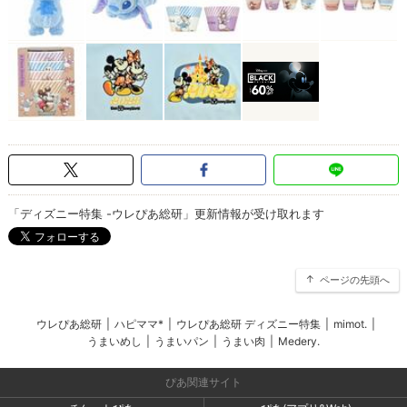
「ディズニー特集 -ウレぴあ総研」更新情報が受け取れます
ページの先頭へ
ウレぴあ総研
|
ハピママ*
|
ウレぴあ総研 ディズニー特集
|
mimot.
|
うまいめし
|
うまいパン
|
うまい肉
|
Medery.
ぴあ関連サイト