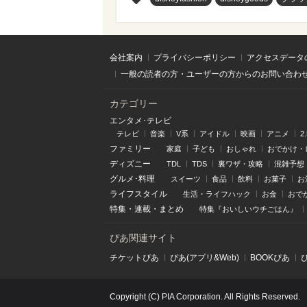
会社案内
プライバシーポリシー
アクセスデータ
一般の読者の方・ユーザーの方からのお問い合わ
カテゴリー
エンタメ･テレビ
テレビ
音楽
V系
アイドル
映画
アニメ
2
ファミリー
家庭
子ども
おしゃれ
おでかけ・
ディズニー
TDL
TDS
裏ワザ・攻略
混雑予想
グルメ･料理
スイーツ
食品
飲料
お菓子
お
ライフスタイル
生活・ライフハック
お金
おで
特集
・
連載
・
まとめ
特集『おいしいウチごはん』
ぴあ関連サイト
チケットぴあ
ぴあ(アプリ&Web)
BOOKぴあ
Copyright (C) PIA Corporation. All Rights Reserved.