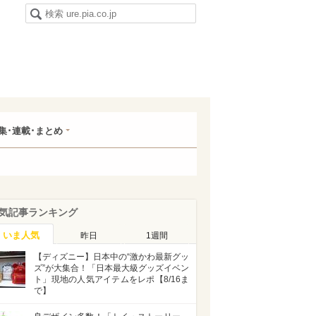
集･連載･まとめ
気記事ランキング
いま人気
昨日
1週間
【ディズニー】日本中の“激かわ最新グッ
ズ”が大集合！「日本最大級グッズイベン
ト」現地の人気アイテムをレポ【8/16ま
で】