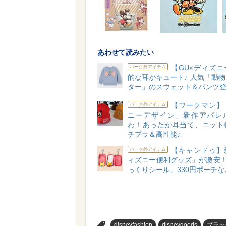
あわせて読みたい
【GU×ディズニ
パーク外アイテム
的な耳がキュート♪ 人気「動
ター」のスウェット＆パンツ
【ワークマン】
パーク外アイテム
ニーデザイン」新作アパレ
わ！あったか耳当て、ニット
チプラ＆高性能♪
【キャンドゥ】
パーク外アイテム
ィズニー便利グッズ」が激安！
っくりシール、330円ポーチな
>
disneyfashion
disneygoods
ブラッ