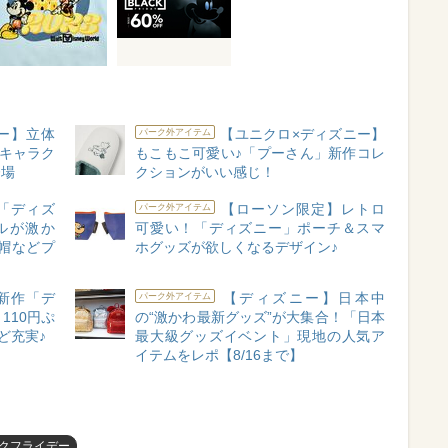
ー】立体
【ユニクロ×ディズニー】
パーク外アイテム
物キャラク
もこもこ可愛い♪「プーさん」新作コレ
登場
クションがいい感じ！
「ディズ
【ローソン限定】レトロ
パーク外アイテム
ルが激か
可愛い！「ディズニー」ポーチ＆スマ
帽などプ
ホグッズが欲しくなるデザイン♪
新作「デ
【ディズニー】日本中
パーク外アイテム
110円ぷ
の“激かわ最新グッズ”が大集合！「日本
ど充実♪
最大級グッズイベント」現地の人気ア
イテムをレポ【8/16まで】
クフライデー