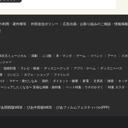
の利用・著作権等
外部送信ポリシー
広告出稿・お取り組みのご相談・情報掲載
せ
.5次元ミュージカル
演劇
ニコ動
本・マンガ
ゲーム
イベント
アート
スポ
レジャー
混雑対策
テレビ・映画
ディズニーグッズ
アプリ・ゲーム
ディズニーパス
酒
コンビニ
カフェ・ショップ
ファミレス
かけ
マナー・身だしなみ
節約
ダイエット・健康
家電
文房具
雑貨
キッチ
〜シェアしたくなる〜 至福な体験・旅特集
ペット特集：ウチのかぞく
特集 カラダ
ぴあ関⻄版WEB
ぴあ中部版WEB
ぴあフィルムフェスティバル(PFF)