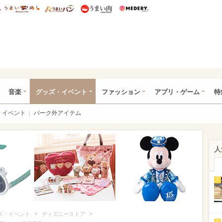
総研 ディズニー特集
mimot.
うまいめし
うまいパン
うまい肉
Medery.
ズニー特集 -ウレぴあ総研
音楽
グッズ・イベント
ファッション
アプリ・ゲーム
特
イベント
パーク外アイテム
人
1
>
>
ズ・イベント
ディズニーストア
2