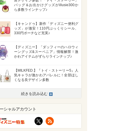
良デザイン多数！「トイ・ストーリー」
バッグ＆お出かけグッズがillusie300か
ら多数ラインナップ♪
【キャンドゥ】新作「ディズニー便利グ
ッズ」が激安！110円ぷっくりシール、
330円ポーチなど充実♪
【ディズニー】「ダッフィーのハロウィ
ーングッズ&スーベニア」情報解禁！激
かわアイテムがずらりラインナップ♪
【MILKFED.】『トイ・ストーリー5』人
気キャラが激かわアパレルに！全部ほし
くなる良デザイン多数
続きを読み込む
ーシャルアカウント
X
RSS