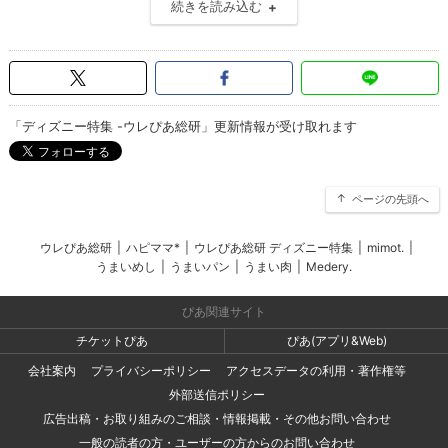
続きを読み込む
「ディズニー特集 -ウレぴあ総研」更新情報が受け取れます
ページの先頭へ
ウレぴあ総研
|
ハピママ*
|
ウレぴあ総研 ディズニー特集
|
mimot.
|
うまいめし
|
うまいパン
|
うまい肉
|
Medery.
ぴあ関連サイト
チケットぴあ
ぴあ(アプリ&Web)
会社案内
プライバシーポリシー
アクセスデータの利用・著作権等
外部送信ポリシー
広告出稿・お取り組みのご相談・情報掲載・その他お問い合わせ
一般の読者の方・ユーザーの方からのお問い合わせ