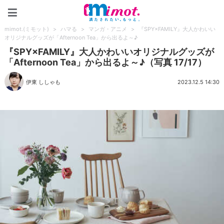
mimot.(ミモット)
mimot.(ミモット)
>
ハマる
>
マンガ・アニメ
>
『SPY×FAMILY』大人かわいい
オリジナルグッズが「Afternoon Tea」から出るよ～♪
『SPY×FAMILY』大人かわいいオリジナルグッズが
「Afternoon Tea」から出るよ～♪（写真 17/17）
伊東 ししゃも
2023.12.5 14:30