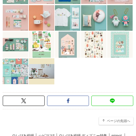
ページの先頭へ
ウレぴあ総研
|
ハピママ*
|
ウレぴあ総研 ディズニー特集
|
mimot.
|