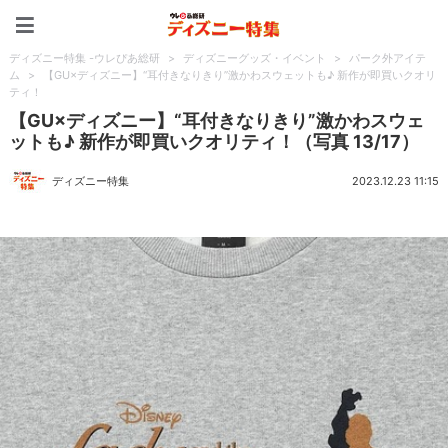
ディズニー特集 -ウレぴあ
ディズニー特集 -ウレぴあ総研
>
ディズニーグッズ・イベント
>
パーク外アイテ
ム
>
【GU×ディズニー】“耳付きなりきり”激かわスウェットも♪ 新作が即買いクオリ
ティ！
【GU×ディズニー】“耳付きなりきり”激かわスウェ
ットも♪ 新作が即買いクオリティ！（写真 13/17）
ディズニー特集
2023.12.23 11:15