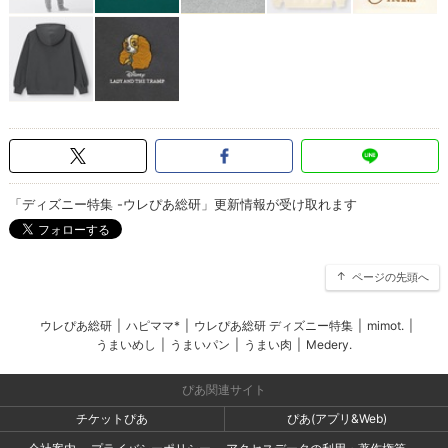
「ディズニー特集 -ウレぴあ総研」更新情報が受け取れます
ページの先頭へ
ウレぴあ総研
|
ハピママ*
|
ウレぴあ総研 ディズニー特集
|
mimot.
|
うまいめし
|
うまいパン
|
うまい肉
|
Medery.
ぴあ関連サイト
チケットぴあ
ぴあ(アプリ&Web)