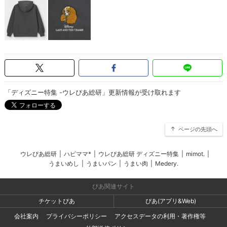
「ディズニー特集 -ウレぴあ総研」更新情報が受け取れます
ページの先頭へ
ウレぴあ総研
|
ハピママ*
|
ウレぴあ総研 ディズニー特集
|
mimot.
|
うまいめし
|
うまいパン
|
うまい肉
|
Medery.
ぴあ関連サイト
チケットぴあ
ぴあ(アプリ&Web)
会社案内
プライバシーポリシー
アクセスデータの利用・著作権等