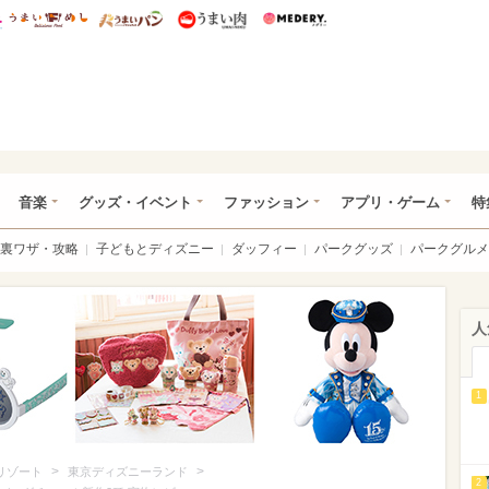
総研 ディズニー特集
mimot.
うまいめし
うまいパン
うまい肉
Medery.
ズニー特集 -ウレぴあ総研
音楽
グッズ・イベント
ファッション
アプリ・ゲーム
特
裏ワザ・攻略
子どもとディズニー
ダッフィー
パークグッズ
パークグルメ
人
1
>
>
リゾート
東京ディズニーランド
2