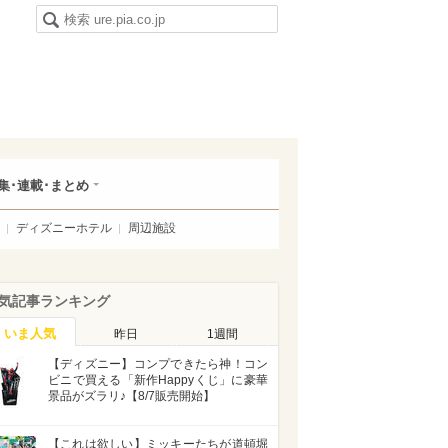
集･連載･まとめ
ディズニーホテル
周辺施設
気記事ランキング
いま人気
昨日
1週間
【ディズニー】コンプできたら神！コン
ビニで買える「新作Happyくじ」に豪華
景品がズラリ♪【8/7販売開始】
【これは欲しい】ミッキーたちが道頓堀