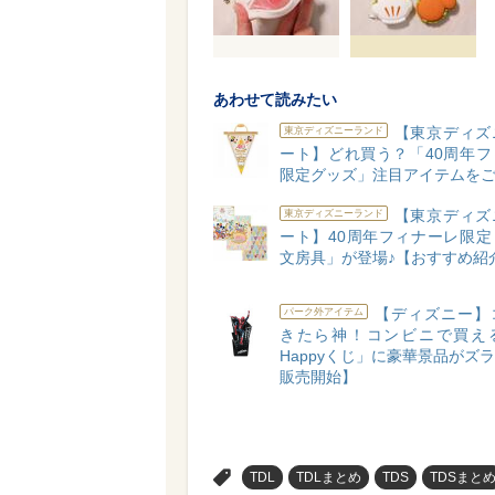
あわせて読みたい
【東京ディズ
東京ディズニーランド
ート】どれ買う？「40周年フ
限定グッズ」注目アイテムをご
【東京ディズ
東京ディズニーランド
ート】40周年フィナーレ限定
文房具」が登場♪【おすすめ紹
【ディズニー】
パーク外アイテム
きたら神！コンビニで買え
Happyくじ」に豪華景品がズラリ
販売開始】
>
TDL
TDLまとめ
TDS
TDSまと