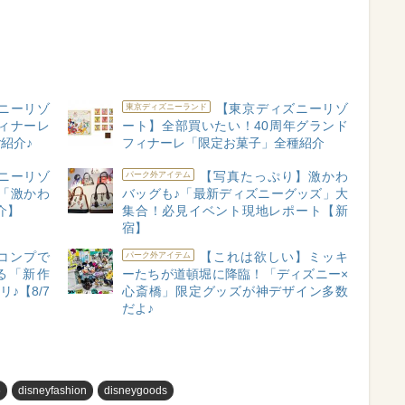
ニーリゾ
【東京ディズニーリゾ
東京ディズニーランド
ィナーレ
ート】全部買いたい！40周年グランド
紹介♪
フィナーレ「限定お菓子」全種紹介
ニーリゾ
【写真たっぷり】激かわ
パーク外アイテム
「激かわ
バッグも♪「最新ディズニーグッズ」大
介】
集合！必見イベント現地レポート【新
宿】
コンプで
【これは欲しい】ミッキ
パーク外アイテム
る「新作
ーたちが道頓堀に降臨！「ディズニー×
♪【8/7
心斎橋」限定グッズが神デザイン多数
だよ♪
め
disneyfashion
disneygoods