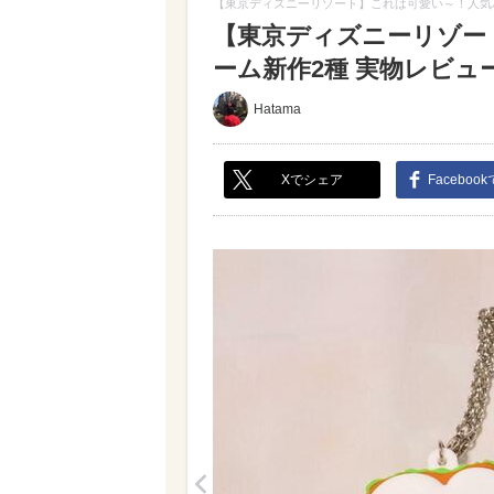
【東京ディズニーリゾート】これは可愛い～！人気
【東京ディズニーリゾー
ーム新作2種 実物レビュー（
Hatama
Xでシェア
Faceboo
<