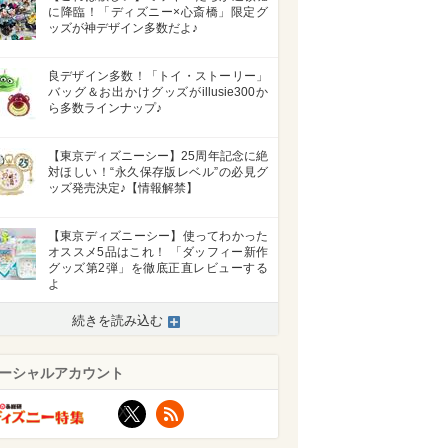
に降臨！「ディズニー×心斎橋」限定グ
ッズが神デザイン多数だよ♪
良デザイン多数！「トイ・ストーリー」
バッグ＆お出かけグッズがillusie300か
ら多数ラインナップ♪
【東京ディズニーシー】25周年記念に絶
対ほしい！“永久保存版レベル”の必見グ
ッズ発売決定♪【情報解禁】
【東京ディズニーシー】使ってわかった
オススメ5品はこれ！ 「ダッフィー新作
グッズ第2弾」を徹底正直レビューする
よ
続きを読み込む
ーシャルアカウント
X
RSS
>