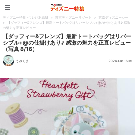
ディズニー特集 -ウレぴあ
ディズニー特集 -ウレぴあ総研
>
東京ディズニーリゾート
>
東京ディズニーシー
>
【ダッフィー&フレンズ】最新トートバッグはリバーシブル+@の仕掛けあり♪ 感激
の魅力を正直レビュー
【ダッフィー&フレンズ】最新トートバッグはリバー
シブル+@の仕掛けあり♪ 感激の魅力を正直レビュー
（写真 8/16）
うみくま
2024.1.18 16:15