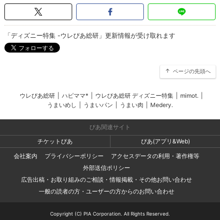
「ディズニー特集 -ウレぴあ総研」更新情報が受け取れます
ページの先頭へ
ウレぴあ総研
|
ハピママ*
|
ウレぴあ総研 ディズニー特集
|
mimot.
|
うまいめし
|
うまいパン
|
うまい肉
|
Medery.
ぴあ関連サイト
チケットぴあ
ぴあ(アプリ&Web)
会社案内
プライバシーポリシー
アクセスデータの利用・著作権等
外部送信ポリシー
広告出稿・お取り組みのご相談・情報掲載・その他お問い合わせ
一般の読者の方・ユーザーの方からのお問い合わせ
Copyright (C) PIA Corporation. All Rights Reserved.