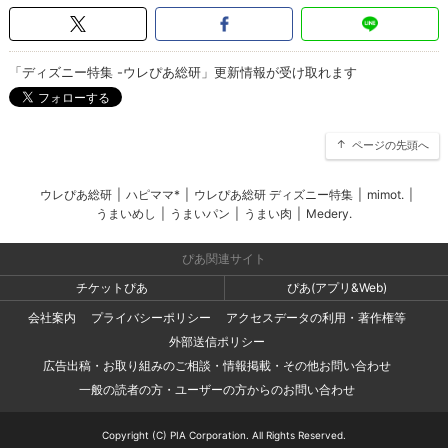
「ディズニー特集 -ウレぴあ総研」更新情報が受け取れます
ページの先頭へ
ウレぴあ総研
|
ハピママ*
|
ウレぴあ総研 ディズニー特集
|
mimot.
|
うまいめし
|
うまいパン
|
うまい肉
|
Medery.
ぴあ関連サイト
チケットぴあ
ぴあ(アプリ&Web)
会社案内
プライバシーポリシー
アクセスデータの利用・著作権等
外部送信ポリシー
広告出稿・お取り組みのご相談・情報掲載・その他お問い合わせ
一般の読者の方・ユーザーの方からのお問い合わせ
Copyright (C) PIA Corporation. All Rights Reserved.