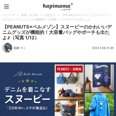
ハピママ*
ハピママ*
>
家事・生活術
>
お役立ち
>
【PEANUTS×ベルメゾン】スヌーピー
のかわいいデニムグッズが機能的！大容量バッグやポーチも出たよ♪
【PEANUTS×ベルメゾン】スヌーピーのかわいいデ
ニムグッズが機能的！大容量バッグやポーチも出た
よ♪（写真 1/12）
高橋 マミ
2024.1.28 21:30