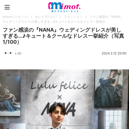
mimot.(ミモット)
mimot.(ミモット)
>
キレイでいたい
>
ファッション
>
ファン感涙の『NANA』
ウェディングドレスが美しすぎる…♪キュート＆クールなドレス一挙紹介
ファン感涙の『NANA』ウェディングドレスが美し
すぎる…♪キュート＆クールなドレス一挙紹介（写真
1/100）
いの
2024.2.12 20:00