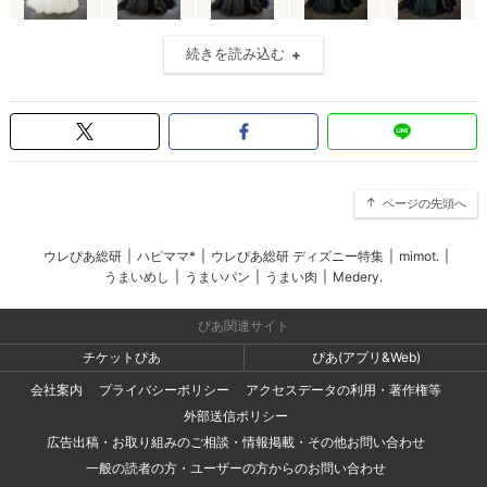
続きを読み込む
ページの先頭へ
ウレぴあ総研
|
ハピママ*
|
ウレぴあ総研 ディズニー特集
|
mimot.
|
うまいめし
|
うまいパン
|
うまい肉
|
Medery.
ぴあ関連サイト
チケットぴあ
ぴあ(アプリ&Web)
会社案内
プライバシーポリシー
アクセスデータの利用・著作権等
外部送信ポリシー
広告出稿・お取り組みのご相談・情報掲載・その他お問い合わせ
一般の読者の方・ユーザーの方からのお問い合わせ