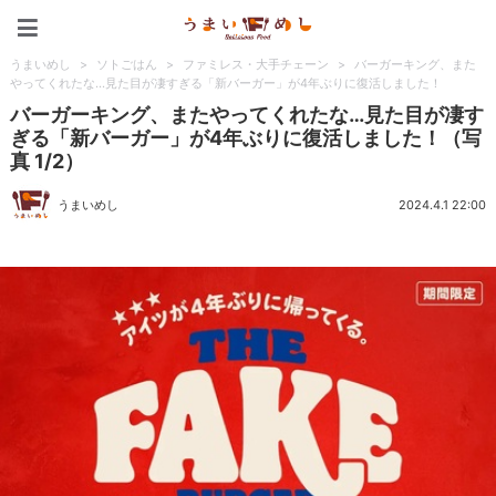
うまいめし
うまいめし
>
ソトごはん
>
ファミレス・大手チェーン
>
バーガーキング、また
やってくれたな…見た目が凄すぎる「新バーガー」が4年ぶりに復活しました！
バーガーキング、またやってくれたな…見た目が凄す
ぎる「新バーガー」が4年ぶりに復活しました！（写
真 1/2）
うまいめし
2024.4.1 22:00