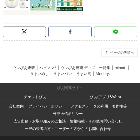
ページの先頭へ
ウレぴあ総研
|
ハピママ*
|
ウレぴあ総研 ディズニー特集
|
mimot.
|
うまいめし
|
うまいパン
|
うまい肉
|
Medery.
ぴあ関連サイト
チケットぴあ
ぴあ(アプリ&Web)
会社案内
プライバシーポリシー
アクセスデータの利用・著作権等
外部送信ポリシー
広告出稿・お取り組みのご相談・情報掲載・その他お問い合わせ
一般の読者の方・ユーザーの方からのお問い合わせ