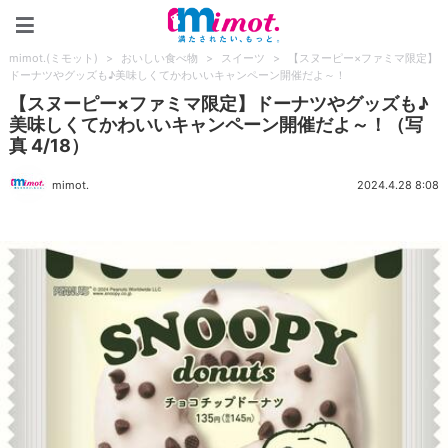
mimot.(ミモット)
mimot.(ミモット)
>
おいしい食べ物
>
スイーツ
>
【スヌーピー×ファミマ限定】
ドーナツやグッズも♪美味しくてかわいいキャンペーン開催だよ～！
【スヌーピー×ファミマ限定】ドーナツやグッズも♪
美味しくてかわいいキャンペーン開催だよ～！（写
真 4/18）
mimot.
2024.4.28 8:08