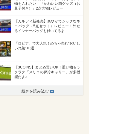
物を入れたい！「かわいい猫グッズ（お
菓子付き）」2点実物レビュー
【カルディ新発売】爽やかでシックなネ
コバッグ（5点セット）レビュー！外せ
るインナーバッグも付いてるよ
「ロピア」で大人気！めちゃ売れ“おいし
い惣菜”10選
【3COINS】まとめ買いOK！重い物もラ
クラク「スリコの保冷キャリー」が多機
能だよ♪
続きを読み込む
>