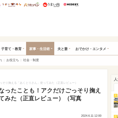
総研 ディズニー特集
mimot.
うまいめし
うまいパン
うまい肉
Medery.
ママ*
子育て・教育
家事・生活術
夫と妻
おでかけ・エンタメ
れ
お役立ち
社会・制度
人
っそり掬える「あくとりさん」使ってみた（正直レビュー）
なったことも！アクだけごっそり掬え
1
てみた（正直レビュー）（写真
2024.6.11 12:00
2