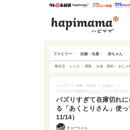
ウレぴあ総研
ハピママ*
ウレぴあ
ハピ
ファミリー
妊娠・出産
赤ちゃん
食生活
レシピ
掃除
お金・節約
おしゃ
>
>
>
ハピママ*
家事・生活術
お役立ち
バズりすぎて在庫切れになったことも！アクだけご
バズりすぎて在庫切れに
る「あくとりさん」使っ
11/14）
きゅーちゃん