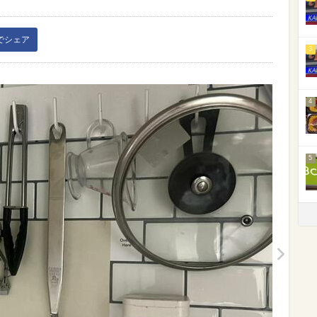
kでシェア
3
4
5