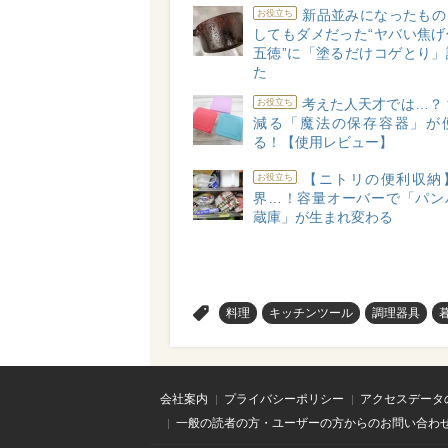
新品並みになったもの
お役立ち
してもダメだった“ヤバい焦げ
五徳”に「塗るだけコゲとり」
た
考えた人天才では…？
お役立ち
減る「魔法の保存容器」が
る！【使用レビュー】
【ニトリの便利収納
お役立ち
界…！容量オーバーで「パン
蔵庫」が生まれ変わる
>
料理
キッチンツール
調理器具
会社案内
プライバシーポリシー
アクセスデータ
一般の読者の方・ユーザーの方からのお問い合わ