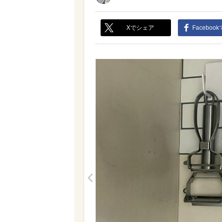
Xでシェア
Faceboo
<