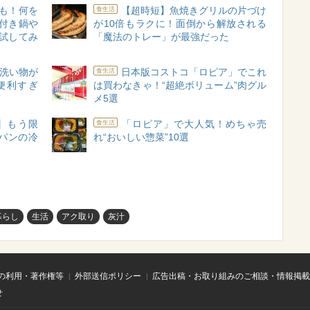
も！何を
【超時短】魚焼きグリルの片づけ
食生活
付き鍋や
が10倍もラクに！面倒から解放される
試してみ
「魔法のトレー」が最強だった
 洗い物が
日本版コストコ「ロピア」でこれ
食生活
便利すぎ
は買わなきゃ！“超絶ボリューム”肉グル
メ5選
】もう限
「ロピア」で大人気！めちゃ売
食生活
パンの冷
れ“おいしい惣菜”10選
暮らし
生活
アク取り
灰汁
の利用・著作権等
外部送信ポリシー
広告出稿・お取り組みのご相談・情報掲載
せ