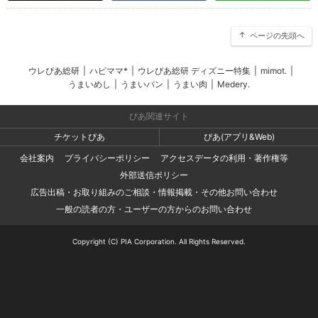
ページの先頭へ
ウレぴあ総研
|
ハピママ*
|
ウレぴあ総研 ディズニー特集
|
mimot.
|
うまいめし
|
うまいパン
|
うまい肉
|
Medery.
ぴあ関連サイト
チケットぴあ
ぴあ(アプリ&Web)
会社案内
プライバシーポリシー
アクセスデータの利用・著作権等
外部送信ポリシー
広告出稿・お取り組みのご相談・情報掲載・その他お問い合わせ
一般の読者の方・ユーザーの方からのお問い合わせ
Copyright (C) PIA Corporation. All Rights Reserved.