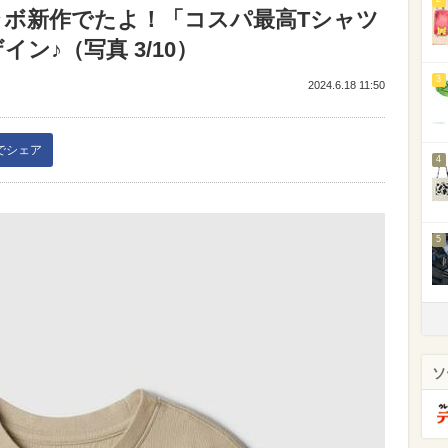
ラボ新作でたよ！「コスパ最高Tシャツ
ン♪（写真 3/10）
3
2024.6.18 11:50
kでシェア
4
5
ソ