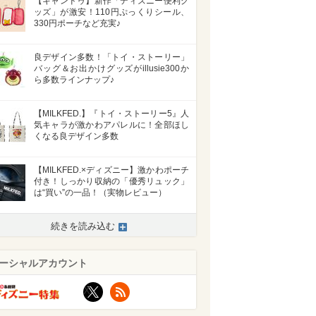
【キャンドゥ】新作「ディズニー便利グ
ッズ」が激安！110円ぷっくりシール、
330円ポーチなど充実♪
良デザイン多数！「トイ・ストーリー」
バッグ＆お出かけグッズがillusie300か
ら多数ラインナップ♪
【MILKFED.】『トイ・ストーリー5』人
気キャラが激かわアパレルに！全部ほし
くなる良デザイン多数
【MILKFED.×ディズニー】激かわポーチ
付き！しっかり収納の「優秀リュック」
は“買い”の一品！（実物レビュー）
続きを読み込む
ーシャルアカウント
X
RSS