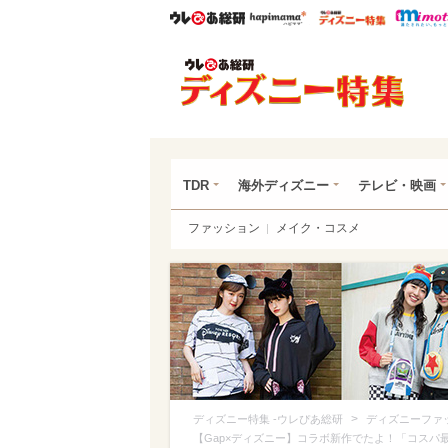
ウレぴあ総研
ハピママ*
ウレぴあ
ディ
TDR
海外ディズニー
テレビ・映画
ファッション
メイク・コスメ
>
ディズニー特集 -ウレぴあ総研
ディズニーファ
【Gap×ディズニー】コラボ新作でたよ！「コスパ