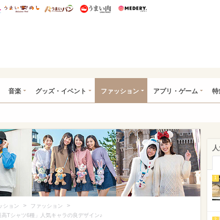
総研 ディズニー特集
mimot.
うまいめし
うまいパン
うまい肉
Medery.
ズニー特集 -ウレぴあ総研
音楽
グッズ・イベント
ファッション
アプリ・ゲーム
特
人
1
>
>
ッション
ファッション
最高Tシャツ6種」人気キャラの良デザイン♪
2