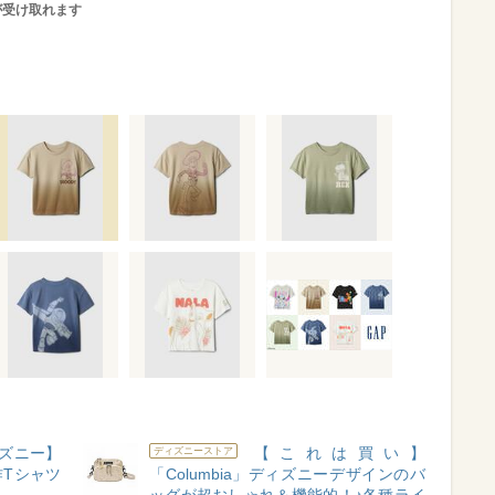
が受け取れます
ズニー】
【これは買い】
ディズニーストア
Tシャツ
「Columbia」ディズニーデザインのバ
ッグが超おしゃれ＆機能的！♪各種ライ