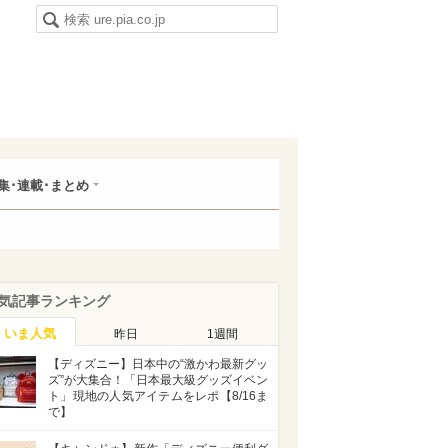
集･連載･まとめ
気記事ランキング
いま人気
昨日
1週間
【ディズニー】日本中の“激かわ最新グッ
ズ”が大集合！「日本最大級グッズイベン
ト」現地の人気アイテムをレポ【8/16ま
で】