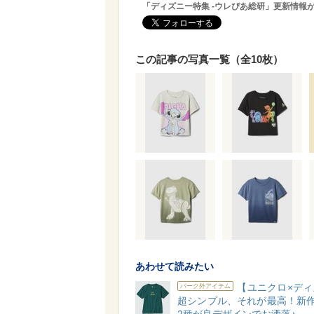
「ディズニー特集 -ウレぴあ総研」更新情報
この記事の写真一覧（全10枚）
あわせて読みたい
【ユニクロ×ディ
パーク外アイテム
超シンプル、それが最高！新作
2種が良デザインでお洒落♪