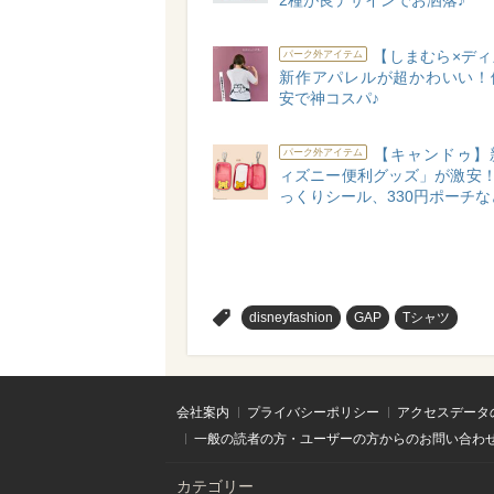
【しまむら×ディ
パーク外アイテム
新作アパレルが超かわいい！
安で神コスパ♪
【キャンドゥ】
パーク外アイテム
ィズニー便利グッズ」が激安！
っくりシール、330円ポーチな
>
disneyfashion
GAP
Tシャツ
会社案内
プライバシーポリシー
アクセスデータ
一般の読者の方・ユーザーの方からのお問い合わ
カテゴリー