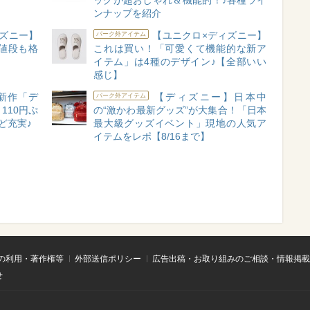
ンナップを紹介
ズニー】
【ユニクロ×ディズニー】
パーク外アイテム
値段も格
これは買い！「可愛くて機能的な新ア
イテム」は4種のデザイン♪【全部いい
感じ】
新作「デ
【ディズニー】日本中
パーク外アイテム
110円ぷ
の“激かわ最新グッズ”が大集合！「日本
ど充実♪
最大級グッズイベント」現地の人気ア
イテムをレポ【8/16まで】
の利用・著作権等
外部送信ポリシー
広告出稿・お取り組みのご相談・情報掲載
せ