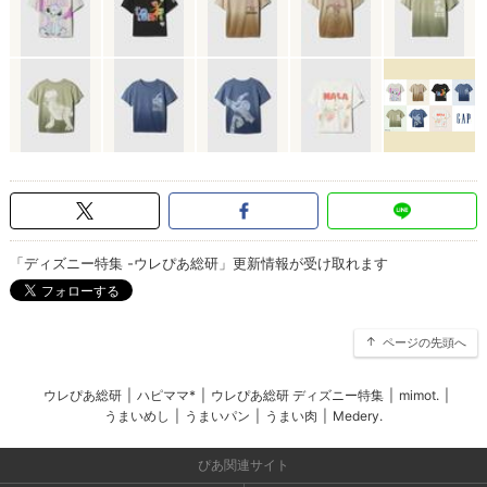
「ディズニー特集 -ウレぴあ総研」更新情報が受け取れます
ページの先頭へ
ウレぴあ総研
|
ハピママ*
|
ウレぴあ総研 ディズニー特集
|
mimot.
|
うまいめし
|
うまいパン
|
うまい肉
|
Medery.
ぴあ関連サイト