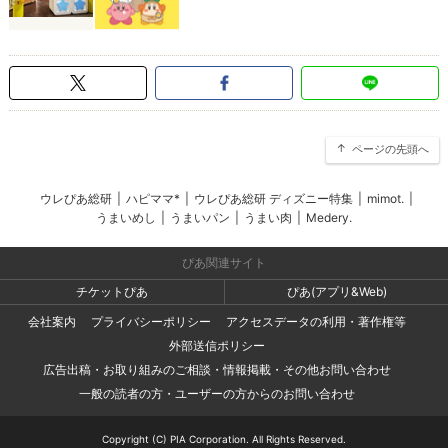
ページの先頭へ
ウレぴあ総研
|
ハピママ*
|
ウレぴあ総研 ディズニー特集
|
mimot.
|
うまいめし
|
うまいパン
|
うまい肉
|
Medery.
ぴあ関連サイト
チケットぴあ
ぴあ(アプリ&Web)
会社案内
プライバシーポリシー
アクセスデータの利用・著作権等
外部送信ポリシー
広告出稿・お取り組みのご相談・情報掲載・その他お問い合わせ
一般の読者の方・ユーザーの方からのお問い合わせ
Copyright (C) PIA Corporation. All Rights Reserved.