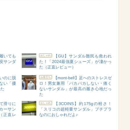
履いても
【GU】サンダル難民も救われ
おしゃれ
安サンダ
た！「2024最強夏シューズ」が凄かっ
た（正直レビュー）
いのに脱
【mont-bell】足へのストレスゼ
お役立ち
ない「優
ロ！男女兼用「パカパカしない・痛く
みた
ないサンダル」が最高の履き心地だっ
た
て滑りに
【3COINS】約175gの軽さ！
おしゃれ
カーサン
「スリコの超軽量サンダル」プチプラ
（正直レ
なのにおしゃれだよ♪