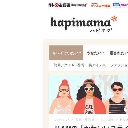
ウレぴあ総研
ハピママ*
ウレぴあ
ハピ
キレイでいたい
やせたい
癒された
簡単テク
NG習慣
美アイテム
ファッショ
>
>
>
ハピママ*
家事・生活術
おしゃれ
H＆