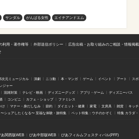
サンダル
がんばる女性
エイチアンドエム
の利用・著作権等
外部送信ポリシー
広告出稿・お取り組みのご相談・情報掲載
せ
.5次元ミュージカル
演劇
ニコ動
本・マンガ
ゲーム
イベント
アート
スポ
レジャー
混雑対策
テレビ・映画
ディズニーグッズ
アプリ・ゲーム
ディズニーパス
酒
コンビニ
カフェ・ショップ
ファミレス
かけ
マナー・身だしなみ
節約
ダイエット・健康
家電
文房具
雑貨
キッチ
〜シェアしたくなる〜 至福な体験・旅特集
ペット特集：ウチのかぞく
特集 カラダ
ぴあ関⻄版WEB
ぴあ中部版WEB
ぴあフィルムフェスティバル(PFF)