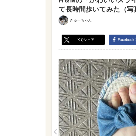
H＆Mの「かわいいスラ
て長時間歩いてみた（写真 
きゅーちゃん
Xでシェア
Faceboo
<