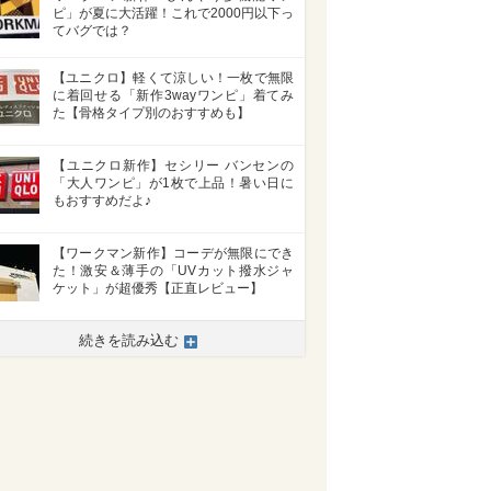
ピ」が夏に大活躍！これで2000円以下っ
てバグでは？
【ユニクロ】軽くて涼しい！一枚で無限
に着回せる「新作3wayワンピ」着てみ
た【骨格タイプ別のおすすめも】
【ユニクロ新作】セシリー バンセンの
「大人ワンピ」が1枚で上品！暑い日に
もおすすめだよ♪
【ワークマン新作】コーデが無限にでき
た！激安＆薄手の「UVカット撥水ジャ
ケット」が超優秀【正直レビュー】
続きを読み込む
>