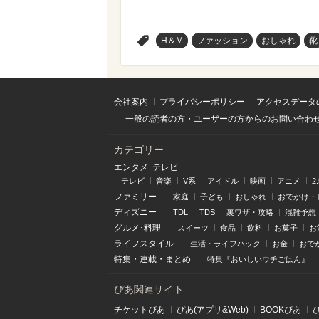
>
H＆M
ファッション
おしゃれ
靴
会社案内
プライバシーポリシー
アクセスデータ
一般の読者の方・ユーザーの方からのお問い合わ
カテゴリー
エンタメ･テレビ
テレビ
音楽
V系
アイドル
映画
アニメ
2
ファミリー
家庭
子ども
おしゃれ
おでかけ・
ディズニー
TDL
TDS
裏ワザ・攻略
混雑予想
グルメ･料理
スイーツ
食品
飲料
お菓子
お
ライフスタイル
生活・ライフハック
お金
おで
特集
・
連載
・
まとめ
特集『おいしいウチごはん』
ぴあ関連サイト
チケットぴあ
ぴあ(アプリ&Web)
BOOKぴあ