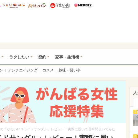
総研 ディズニー特集
mimot.
うまいめし
うまいパン
うまい肉
Medery.
ママ*
い
ラクしたい
節約
家事・生活術
ン
アンチエイジング
コスメ
趣味・習い事
人
1
Mの「かわいいスライドサンダル」レビュー！実際に履いて長時間歩いてみた
2