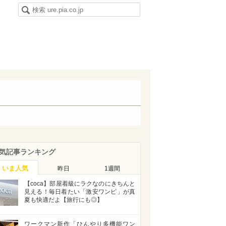
気記事ランキング
いま人気
昨日
1週間
【coca】部屋着級にラクなのにきちんと
見える！毎日着たい「激安ワンピ」が真
夏も快適だよ【旅行にも◎】
ワークマン新作「ひんやり多機能ワン