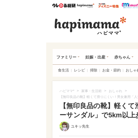
ウレぴあ総研
ハピママ*
ウレぴあ
ハピ
ファミリー
妊娠・出産
赤ちゃん
食生活
レシピ
掃除
お金・節約
おしゃ
>
>
>
ハピママ*
家事・生活術
おしゃれ
【無印良品の靴】軽くて滑りにくい！男女兼用「人
【無印良品の靴】軽くて
ーサンダル」で5km以
ユキッ先生