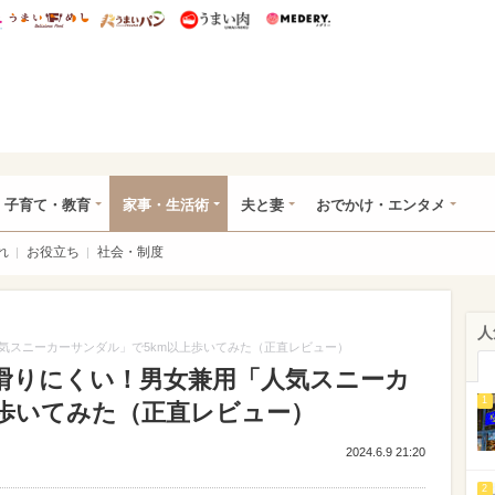
総研 ディズニー特集
mimot.
うまいめし
うまいパン
うまい肉
Medery.
ママ*
子育て・教育
家事・生活術
夫と妻
おでかけ・エンタメ
れ
お役立ち
社会・制度
人
気スニーカーサンダル」で5km以上歩いてみた（正直レビュー）
滑りにくい！男女兼用「人気スニーカ
1
上歩いてみた（正直レビュー）
2024.6.9 21:20
2