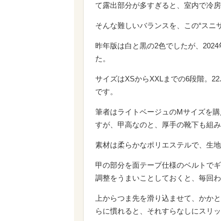
て露出部分が多すぎると、室内で冷房
そんな難しいバランスを、この“スニ
昨年版は白と黒の2色でしたが、202
た。
サイズはXSからXXLまでの6段階。2
です。
筆者はライトベージュのMサイズを購入
すが、甲高なのと、厚手の靴下も組み
素材は柔らかなポリエステルで、生地
甲の部分を面テープ仕様のベルトでギ
調整をうまいことしておくと、毎回わ
上からつま先を滑り込ませて、かかと
らに慣れると、それすらなしにスリッ