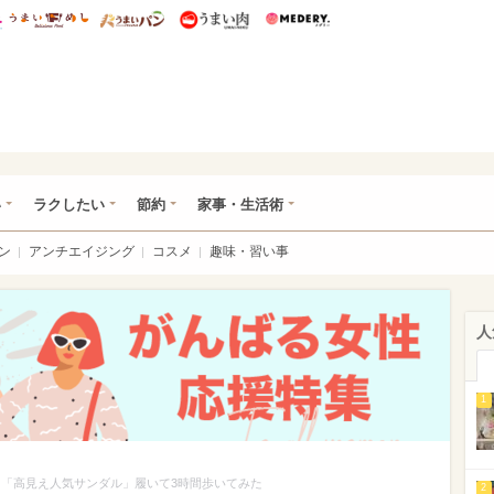
総研 ディズニー特集
mimot.
うまいめし
うまいパン
うまい肉
Medery.
ママ*
い
ラクしたい
節約
家事・生活術
ン
アンチエイジング
コスメ
趣味・習い事
人
1
動！「高見え人気サンダル」履いて3時間歩いてみた
2