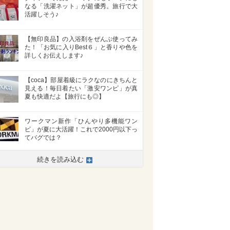
なる「洗濯ネット」が超優秀。旅行で大
活躍しそう♪
【無印良品】の入浴剤をぜんぶ使ってみ
た！「お気に入りBest６」と香りや色を
詳しくお伝えします♪
【coca】部屋着級にラクなのにきちんと
見える！毎日着たい「激安ワンピ」が真
夏も快適だよ【旅行にも◎】
ワークマン新作「ひんやり多機能ワン
ピ」が夏に大活躍！これで2000円以下っ
てバグでは？
続きを読み込む
>