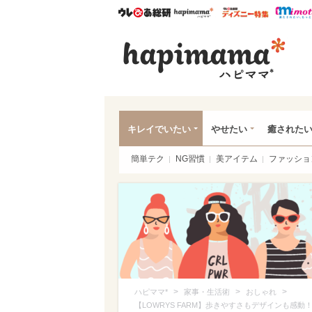
ウレぴあ総研
ハピママ*
ウレぴあ
ハピ
キレイでいたい
やせたい
癒された
簡単テク
NG習慣
美アイテム
ファッショ
>
>
>
ハピママ*
家事・生活術
おしゃれ
【LOWRYS FARM】歩きやすさもデザインも感