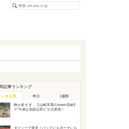
気記事ランキング
いま人気
昨日
1週間
物が多すぎ…【山崎実業のtower収納】
で“不便な洗面台周り”が大変身！
ダイソーで発見！バッグにもポーチにも