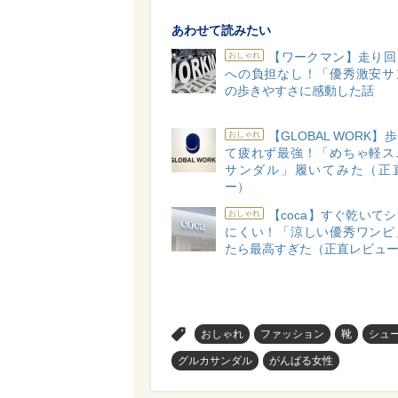
あわせて読みたい
【ワークマン】走り回
おしゃれ
への負担なし！「優秀激安サ
の歩きやすさに感動した話
【GLOBAL WORK】
おしゃれ
て疲れず最強！「めちゃ軽ス
サンダル」履いてみた（正
ー）
【coca】すぐ乾いて
おしゃれ
にくい！「涼しい優秀ワンピ
たら最高すぎた（正直レビュ
>
おしゃれ
ファッション
靴
シュ
グルカサンダル
がんばる女性