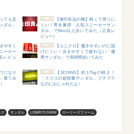
っても足
【無印良品の靴】軽くて滑りに
おしゃれ
ンダル」
くい！男女兼用「人気スニーカーサン
ダル」で5km以上歩いてみた（正直レ
ビュー）
歩きやすく
【ユニクロ】履きやすいのに脱
おしゃれ
ニーカー
げにくい！歩きやすくて疲れない「優
直レビュ
秀サンダル」で長時間歩いてみた
シワになり
【3COINS】約175gの軽さ！
おしゃれ
」着てみ
「スリコの超軽量サンダル」プチプラ
ー）
なのにおしゃれだよ♪
ーズ
サンダル
LOWRYS FARM
ローリーズファーム