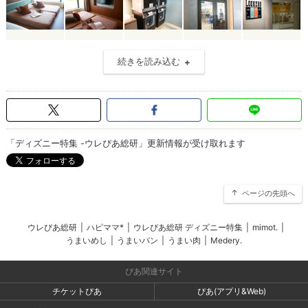
続きを読み込む
「ディズニー特集 -ウレぴあ総研」更新情報が受け取れます
ページの先頭へ
ウレぴあ総研
|
ハピママ*
|
ウレぴあ総研 ディズニー特集
|
mimot.
|
うまいめし
|
うまいパン
|
うまい肉
|
Medery.
ぴあ関連サイト
チケットぴあ
ぴあ(アプリ&Web)