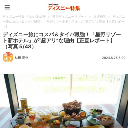
ディズニー特集 -ウレぴあ
ディズニー特集 -ウレぴあ総研
>
東京ディズニーリゾート
>
周辺施設
>
ディズニ
ー旅にコスパ＆タイパ最強！「星野リゾート新ホテル」が“超アリ”な理由【正直レポー
ト】
ディズニー旅にコスパ＆タイパ最強！「星野リゾー
ト新ホテル」が“超アリ”な理由【正直レポート】
（写真 5/48）
林田 周也
2024.8.25 8:00