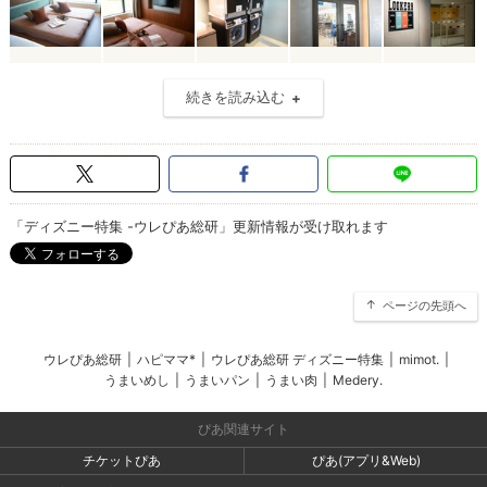
続きを読み込む
「ディズニー特集 -ウレぴあ総研」更新情報が受け取れます
ページの先頭へ
ウレぴあ総研
|
ハピママ*
|
ウレぴあ総研 ディズニー特集
|
mimot.
|
うまいめし
|
うまいパン
|
うまい肉
|
Medery.
ぴあ関連サイト
チケットぴあ
ぴあ(アプリ&Web)