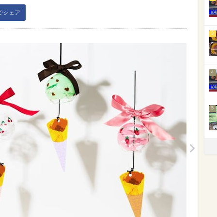
kでシェア
3
4
5