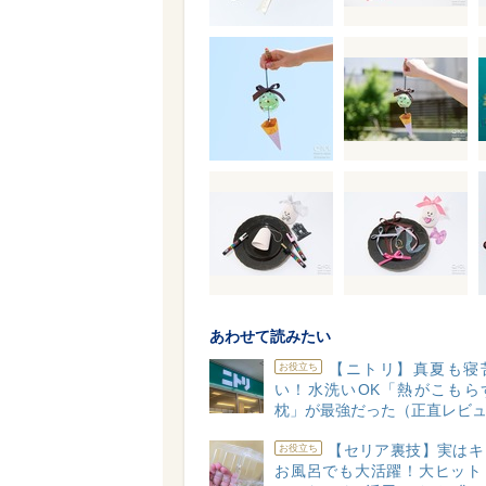
あわせて読みたい
【ニトリ】真夏も寝
お役立ち
い！水洗いOK「熱がこもら
枕」が最強だった（正直レビ
【セリア裏技】実はキ
お役立ち
お風呂でも大活躍！大ヒット