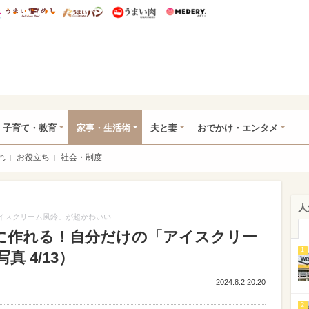
総研 ディズニー特集
mimot.
うまいめし
うまいパン
うまい肉
Medery.
ママ*
子育て・教育
家事・生活術
夫と妻
おでかけ・エンタメ
れ
お役立ち
社会・制度
人
アイスクリーム風鈴」が超かわいい
簡単に作れる！自分だけの「アイスクリー
1
 4/13）
2024.8.2 20:20
2