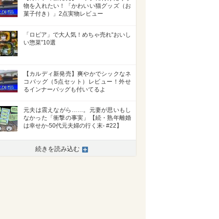
物を入れたい！「かわいい猫グッズ（お
菓子付き）」2点実物レビュー
「ロピア」で大人気！めちゃ売れ“おいし
い惣菜”10選
【カルディ新発売】爽やかでシックなネ
コバッグ（5点セット）レビュー！外せ
るインナーバッグも付いてるよ
元夫は震えながら……。元妻が思いもし
なかった「衝撃の事実」【続・熟年離婚
は幸せか-50代元夫婦の行く末- #22】
>
続きを読み込む