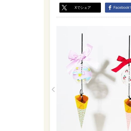
Xでシェア
Faceboo
<