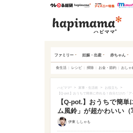
ウレぴあ総研
ハピママ*
ウレぴあ
ハピ
ファミリー
妊娠・出産
赤ちゃん
食生活
レシピ
掃除
お金・節約
おしゃ
>
>
>
ハピママ*
家事・生活術
お役立ち
【Q-pot.】おうちで簡単に作れる！自分だけの「
【Q-pot.】おうちで
ム風鈴」が超かわいい（写真
伊東 ししゃも