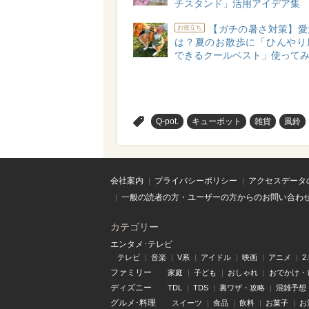
チスタンド」活用アイデア集
【ガチの暑さ対策】愛
お役立ち
は？夏のお散歩に「ひんやり
できるクールベスト」使って
>
Q-pot.
キューポット
雑貨
風鈴
会社案内
プライバシーポリシー
アクセスデータ
一般の読者の方・ユーザーの方からのお問い合わ
カテゴリー
エンタメ･テレビ
テレビ
音楽
V系
アイドル
映画
アニメ
2
ファミリー
家庭
子ども
おしゃれ
おでかけ・
ディズニー
TDL
TDS
裏ワザ・攻略
混雑予想
グルメ･料理
スイーツ
食品
飲料
お菓子
お