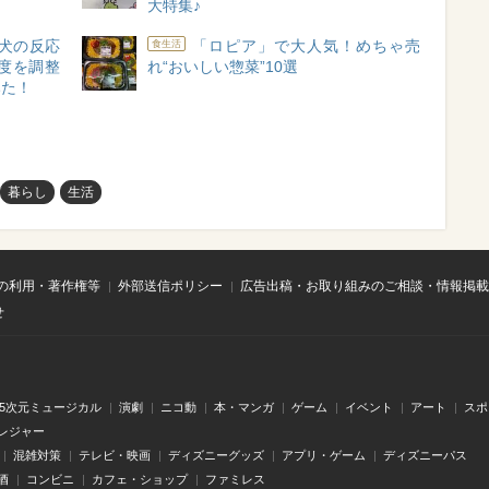
大特集♪
犬の反応
「ロピア」で大人気！めちゃ売
食生活
度を調整
れ“おいしい惣菜”10選
みた！
暮らし
生活
の利用・著作権等
外部送信ポリシー
広告出稿・お取り組みのご相談・情報掲載
せ
.5次元ミュージカル
演劇
ニコ動
本・マンガ
ゲーム
イベント
アート
スポ
レジャー
混雑対策
テレビ・映画
ディズニーグッズ
アプリ・ゲーム
ディズニーパス
酒
コンビニ
カフェ・ショップ
ファミレス