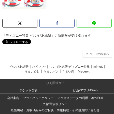
「ディズニー特集 -ウレぴあ総研」更新情報が受け取れます
ページの先頭へ
ウレぴあ総研
|
ハピママ*
|
ウレぴあ総研 ディズニー特集
|
mimot.
|
うまいめし
|
うまいパン
|
うまい肉
|
Medery.
ぴあ関連サイト
チケットぴあ
ぴあ(アプリ&Web)
会社案内
プライバシーポリシー
アクセスデータの利用・著作権等
外部送信ポリシー
広告出稿・お取り組みのご相談・情報掲載・その他お問い合わせ