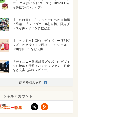
バッグ＆お出かけグッズがillusie300か
ら多数ラインナップ♪
【これは欲しい】ミッキーたちが道頓堀
に降臨！「ディズニー×心斎橋」限定グ
ッズが神デザイン多数だよ♪
【キャンドゥ】新作「ディズニー便利グ
ッズ」が激安！110円ぷっくりシール、
330円ポーチなど充実♪
「ディズニー猛暑対策グッズ」がデザイ
ンも機能も優秀！ハンディファン、日傘
など充実（実物レビュー）
続きを読み込む
ーシャルアカウント
X
RSS