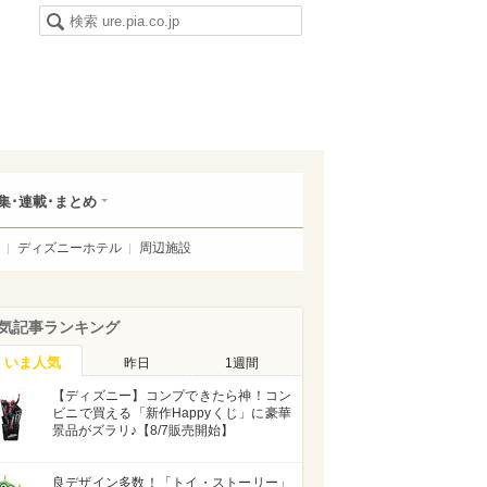
集･連載･まとめ
ディズニーホテル
周辺施設
気記事ランキング
いま人気
昨日
1週間
【ディズニー】コンプできたら神！コン
ビニで買える「新作Happyくじ」に豪華
景品がズラリ♪【8/7販売開始】
良デザイン多数！「トイ・ストーリー」