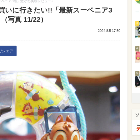
ーベニア3種」激かわ実物レビュー♪
いに行きたい!!「最新スーベニア3
写真 11/22）
3
2024.8.5 17:50
4
kでシェア
5
ソ