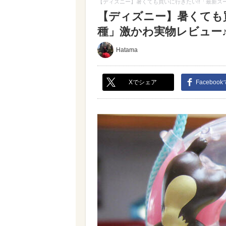
【ディズニー】暑くても買いに行きたい!!「最新ス
【ディズニー】暑くても買
種」激かわ実物レビュー♪（
Hatama
Xでシェア
Faceboo