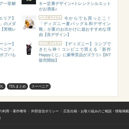
ア一挙解
キー定番デザイン×トレンドシルエット
がお洒落♪
エリア】
今からでも買っとこ！
パーク外アイテム
円」のメダ
「ディズニー夏バッグ＆和デザイン
も【実物レ
靴」が夏のお出かけに超おすすめな理
由【良デザイン】
ーシー】
【ディズニー】コンプで
パーク外アイテム
ーベニア」
きたら神！コンビニで買える「新作
ポプバも
Happyくじ」に豪華景品がズラリ♪【8/7
販売開始】
DL
TDLまとめ
スーベニア
の利用・著作権等
外部送信ポリシー
広告出稿・お取り組みのご相談・情報掲載
せ