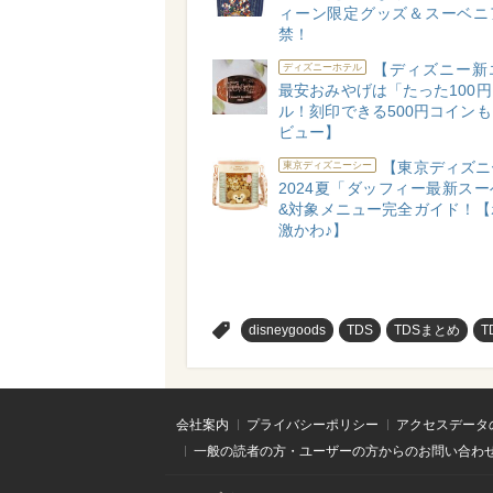
ィーン限定グッズ＆スーベニ
禁！
【ディズニー新
ディズニーホテル
最安おみやげは「たった100
ル！刻印できる500円コイン
ビュー】
【東京ディズニ
東京ディズニーシー
2024夏「ダッフィー最新ス
&対象メニュー完全ガイド！【
激かわ♪】
>
disneygoods
TDS
TDSまとめ
T
会社案内
プライバシーポリシー
アクセスデータ
一般の読者の方・ユーザーの方からのお問い合わ