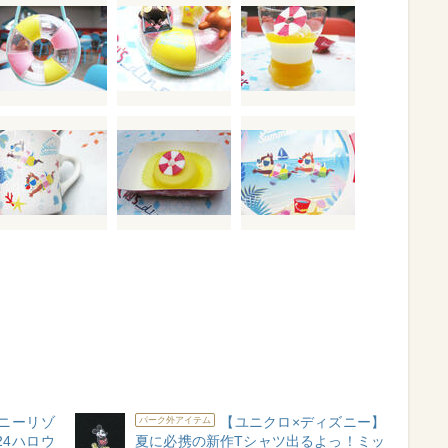
ニーリゾ
【ユニクロ×ディズニー】
パーク外アイテム
24ハロウ
夏に必携の新作Tシャツ出るよっ！ミッ