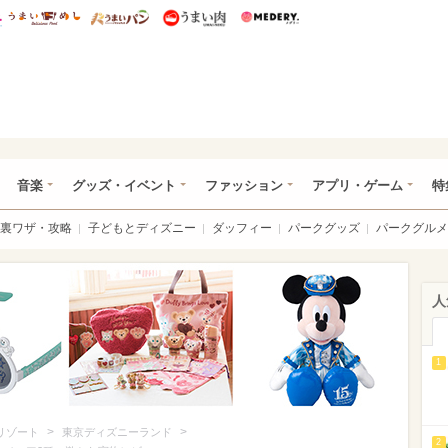
総研 ディズニー特集
mimot.
うまいめし
うまいパン
うまい肉
Medery.
ズニー特集 -ウレぴあ総研
音楽
グッズ・イベント
ファッション
アプリ・ゲーム
特
裏ワザ・攻略
子どもとディズニー
ダッフィー
パークグッズ
パークグルメ
人
1
>
>
リゾート
東京ディズニーランド
2