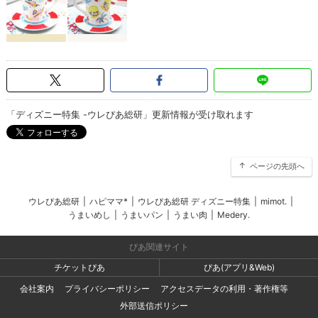
「ディズニー特集 -ウレぴあ総研」更新情報が受け取れます
ページの先頭へ
ウレぴあ総研
|
ハピママ*
|
ウレぴあ総研 ディズニー特集
|
mimot.
|
うまいめし
|
うまいパン
|
うまい肉
|
Medery.
ぴあ関連サイト
チケットぴあ
ぴあ(アプリ&Web)
会社案内
プライバシーポリシー
アクセスデータの利用・著作権等
外部送信ポリシー