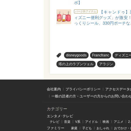
ポ】
【キャンドゥ】
パーク外アイテム
ィズニー便利グッズ」が激安！
っくりシール、330円ポーチな
>
disneygoods
Francfranc
ディズニ
塔の上のラプンツェル
アラジン
会社案内
プライバシーポリシー
アクセスデータ
一般の読者の方・ユーザーの方からのお問い合わ
カテゴリー
エンタメ･テレビ
テレビ
音楽
V系
アイドル
映画
アニメ
2
ファミリー
家庭
子ども
おしゃれ
おでかけ・