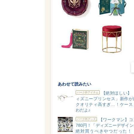
あわせて読みたい
【絶対ほしい】「Z
パーク外アイテム
ィズニープリンセス」新作が
クオリティ高すぎ…！ケース
わだよ♪
【ワークマン】コ
パーク外グッズ
780円！「ディズニーデザイ
絶対買うべきやつだった！