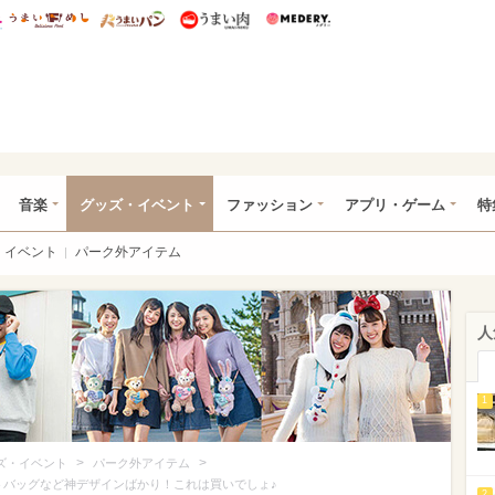
総研 ディズニー特集
mimot.
うまいめし
うまいパン
うまい肉
Medery.
ズニー特集 -ウレぴあ総研
音楽
グッズ・イベント
ファッション
アプリ・ゲーム
特
イベント
パーク外アイテム
人
1
>
>
ズ・イベント
パーク外アイテム
トートバッグなど神デザインばかり！これは買いでしょ♪
2