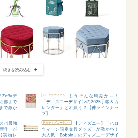
続きを読み込む
off×デ
もうそんな時期か～！
パーク外アイテム
細部まで
「ディズニーデザインの2025手帳＆カ
まで激か
レンダー」どれ買う？【神ラインナッ
プ】
スパ最強
【ディズニー】「ハロ
東京ディズニーランド
ン新作」が
ウィーン限定文具グッズ」が激かわ！
【実物レ
大人気「Bobbin」のディズニーデザイ