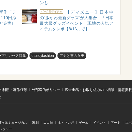
ンも
新作「デ
【ディズニー】日本中
パーク外アイテム
110円ぷ
の“激かわ最新グッズ”が大集合！「日本
ど充実♪
最大級グッズイベント」現地の人気ア
イテムをレポ【8/16まで】
ープリンセス特集
disneyfashion
アナと雪の女王
の利用・著作権等
外部送信ポリシー
広告出稿・お取り組みのご相談・情報掲載
せ
.5次元ミュージカル
演劇
ニコ動
本・マンガ
ゲーム
イベント
アート
スポ
レジャー