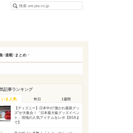
集･連載･まとめ
気記事ランキング
いま人気
昨日
1週間
【ディズニー】日本中の“激かわ最新グッ
ズ”が大集合！「日本最大級グッズイベン
ト」現地の人気アイテムをレポ【8/16ま
で】