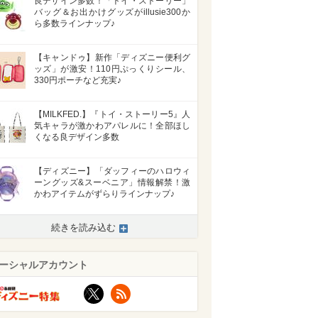
良デザイン多数！「トイ・ストーリー」
バッグ＆お出かけグッズがillusie300か
ら多数ラインナップ♪
【キャンドゥ】新作「ディズニー便利グ
ッズ」が激安！110円ぷっくりシール、
330円ポーチなど充実♪
【MILKFED.】『トイ・ストーリー5』人
気キャラが激かわアパレルに！全部ほし
くなる良デザイン多数
【ディズニー】「ダッフィーのハロウィ
ーングッズ&スーベニア」情報解禁！激
かわアイテムがずらりラインナップ♪
続きを読み込む
ーシャルアカウント
X
RSS