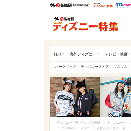
ウレぴあ総研
ハピママ*
ウレぴあ
ディ
TDR
海外ディズニー
テレビ・映画
パークグッズ
ディズニーストア
ツムツム
>
ディズニー特集 -ウレぴあ総研
ディズニーグッ
「Francfranc×ディズニー」新作がペアマグ、