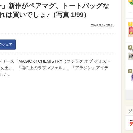
ィズニー」新作がペアマグ、トートバッグな
は買いでしょ♪（写真 1/99）
3
2024.9.17 20:15
kでシェア
4
リーズ「MAGIC of CHEMISTRY（マジック オブ ケミスト
の女王』、『塔の上のラプンツェル』、『アラジン』アイテ
5
ました。
ソ