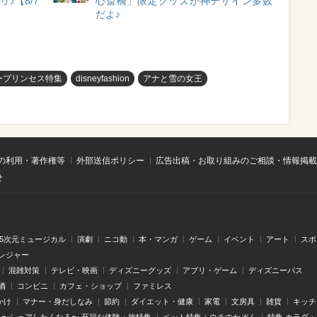
♪【8/7
心斎橋」限定グッズが神デザイン多数
だよ♪
ープリンセス特集
disneyfashion
アナと雪の女王
の利用・著作権等
外部送信ポリシー
広告出稿・お取り組みのご相談・情報掲載
せ
.5次元ミュージカル
演劇
ニコ動
本・マンガ
ゲーム
イベント
アート
スポ
レジャー
混雑対策
テレビ・映画
ディズニーグッズ
アプリ・ゲーム
ディズニーパス
酒
コンビニ
カフェ・ショップ
ファミレス
かけ
マナー・身だしなみ
節約
ダイエット・健康
家電
文房具
雑貨
キッチ
〜シェアしたくなる〜 至福な体験・旅特集
ペット特集：ウチのかぞく
特集 カラダ