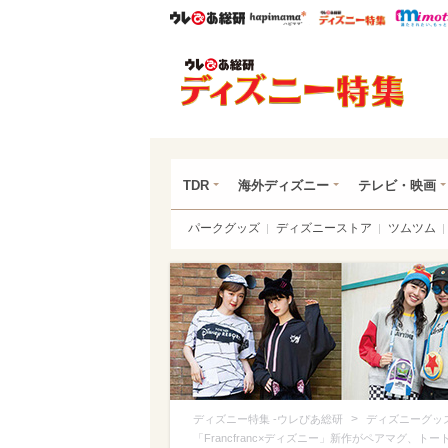
ウレぴあ総研
ハピママ*
ウレぴあ
ディ
TDR
海外ディズニー
テレビ・映画
パークグッズ
ディズニーストア
ツムツム
>
ディズニー特集 -ウレぴあ総研
ディズニーグッ
「Francfranc×ディズニー」新作がペアマグ、