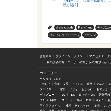
Happyくじ」に豪華景品がズラリ
販売開始】
>
disneygoods
Francfranc
ディズニ
塔の上のラプンツェル
アラジン
会社案内
プライバシーポリシー
アクセスデータ
一般の読者の方・ユーザーの方からのお問い合わ
カテゴリー
エンタメ･テレビ
テレビ
音楽
V系
アイドル
映画
アニメ
2
ファミリー
家庭
子ども
おしゃれ
おでかけ・
ディズニー
TDL
TDS
裏ワザ・攻略
混雑予想
グルメ･料理
スイーツ
食品
飲料
お菓子
お
ライフスタイル
生活・ライフハック
お金
おで
特集
・
連載
・
まとめ
特集『おいしいウチごはん』