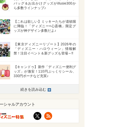
バッグ＆お出かけグッズがillusie300か
ら多数ラインナップ♪
【これは欲しい】ミッキーたちが道頓堀
に降臨！「ディズニー×心斎橋」限定グ
ッズが神デザイン多数だよ♪
【東京ディズニーリゾート】2026年の
「ディズニー・ハロウィーン」情報解
禁！注目イベント＆新グッズも登場～!!
【キャンドゥ】新作「ディズニー便利グ
ッズ」が激安！110円ぷっくりシール、
330円ポーチなど充実♪
続きを読み込む
ーシャルアカウント
X
RSS