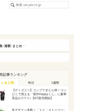
集･連載･まとめ
気記事ランキング
いま人気
昨日
1週間
【ディズニー】コンプできたら神！コン
ビニで買える「新作Happyくじ」に豪華
景品がズラリ♪【8/7販売開始】
良デザイン多数！「トイ・ストーリー」