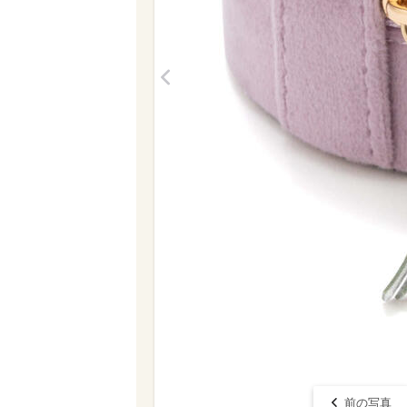
<
前の写真