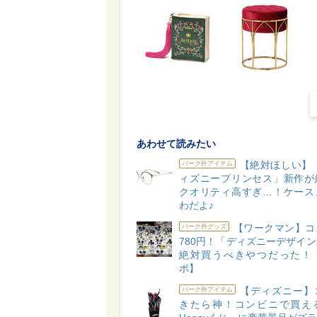
あわせて読みたい
【絶対ほしい】「Z
パーク外アイテム
ィズニープリンセス」新作が
クオリティ高すぎ…！ケース
わだよ♪
【ワークマン】コ
パーク外グッズ
780円！「ディズニーデザイ
絶対買うべきやつだった！
ポ】
【ディズニー】
パーク外アイテム
きたら神！コンビニで買え