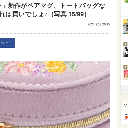
ィズニー」新作がペアマグ、トートバッグな
は買いでしょ♪（写真 15/99）
3
2024.9.17 20:15
kでシェア
4
5
ソ