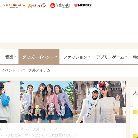
総研 ディズニー特集
mimot.
うまいめし
うまいパン
うまい肉
Medery.
ズニー特集 -ウレぴあ総研
音楽
グッズ・イベント
ファッション
アプリ・ゲーム
特
イベント
パーク外アイテム
人
1
>
>
ズ・イベント
パーク外アイテム
トートバッグなど神デザインばかり！これは買いでしょ♪
2