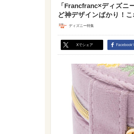
「Francfranc×デ
ど神デザインばかり！これ
ディズニー特集
Xでシェア
Faceboo