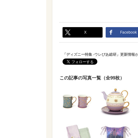
X
Facebook
「ディズニー特集 -ウレぴあ総研」更新情報
この記事の写真一覧（全99枚）