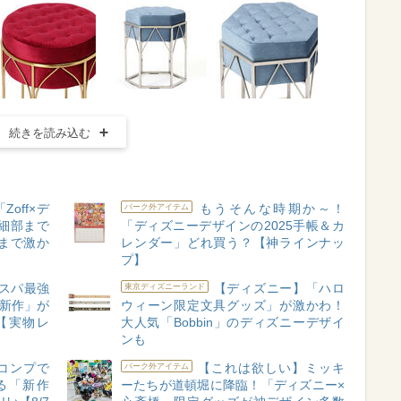
続きを読み込む
off×デ
もうそんな時期か～！
パーク外アイテム
細部まで
「ディズニーデザインの2025手帳＆カ
まで激か
レンダー」どれ買う？【神ラインナッ
プ】
スパ最強
【ディズニー】「ハロ
東京ディズニーランド
ン新作」が
ウィーン限定文具グッズ」が激かわ！
【実物レ
大人気「Bobbin」のディズニーデザイ
ンも
コンプで
【これは欲しい】ミッキ
パーク外アイテム
る「新作
ーたちが道頓堀に降臨！「ディズニー×