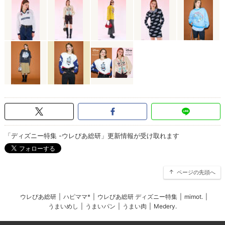
「ディズニー特集 -ウレぴあ総研」更新情報が受け取れます
ページの先頭へ
ウレぴあ総研
|
ハピママ*
|
ウレぴあ総研 ディズニー特集
|
mimot.
|
うまいめし
|
うまいパン
|
うまい肉
|
Medery.