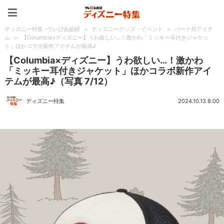
ディズニー特集 -ウレぴあ
ディズニー特集 -ウレぴあ総研
>
ディズニーグッズ・イベント
>
パーク外アイテ
ム
>
【Columbia×ディズニー】うわ欲しい…！激かわ「ミッキー耳付きジャケッ
ト」ほかコラボ新作アイテムが最高♪
【Columbia×ディズニー】うわ欲しい…！激かわ
「ミッキー耳付きジャケット」ほかコラボ新作アイ
テムが最高♪（写真 7/12）
ディズニー特集
2024.10.13 8:00