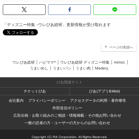
「ディズニー特集 -ウレぴあ総研」更新情報が受け取れます
ページの先頭へ
ウレぴあ総研
|
ハピママ*
|
ウレぴあ総研 ディズニー特集
|
mimot.
|
うまいめし
|
うまいパン
|
うまい肉
|
Medery.
ぴあ関連サイト
チケットぴあ
ぴあ(アプリ&Web)
会社案内
プライバシーポリシー
アクセスデータの利用・著作権等
外部送信ポリシー
広告出稿・お取り組みのご相談・情報掲載・その他お問い合わせ
一般の読者の方・ユーザーの方からのお問い合わせ
Copyright (C) PIA Corporation. All Rights Reserved.