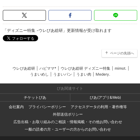
「ディズニー特集 -ウレぴあ総研」更新情報が受け取れます
ページの先頭へ
ウレぴあ総研
|
ハピママ*
|
ウレぴあ総研 ディズニー特集
|
mimot.
|
うまいめし
|
うまいパン
|
うまい肉
|
Medery.
ぴあ関連サイト
チケットぴあ
ぴあ(アプリ&Web)
会社案内
プライバシーポリシー
アクセスデータの利用・著作権等
外部送信ポリシー
広告出稿・お取り組みのご相談・情報掲載・その他お問い合わせ
一般の読者の方・ユーザーの方からのお問い合わせ