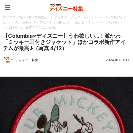
ディズニー特集 -ウレぴあ
ディズニー特集 -ウレぴあ総研
>
ディズニーグッズ・イベント
>
パーク外アイテ
ム
>
【Columbia×ディズニー】うわ欲しい…！激かわ「ミッキー耳付きジャケッ
ト」ほかコラボ新作アイテムが最高♪
【Columbia×ディズニー】うわ欲しい…！激かわ
「ミッキー耳付きジャケット」ほかコラボ新作アイ
テムが最高♪（写真 4/12）
ディズニー特集
2024.10.13 8:00