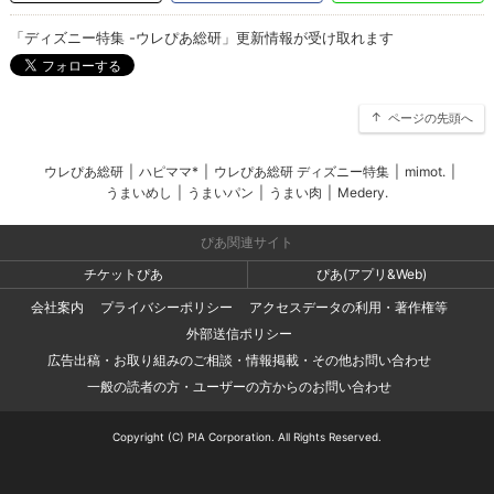
「ディズニー特集 -ウレぴあ総研」更新情報が受け取れます
ページの先頭へ
ウレぴあ総研
|
ハピママ*
|
ウレぴあ総研 ディズニー特集
|
mimot.
|
うまいめし
|
うまいパン
|
うまい肉
|
Medery.
ぴあ関連サイト
チケットぴあ
ぴあ(アプリ&Web)
会社案内
プライバシーポリシー
アクセスデータの利用・著作権等
外部送信ポリシー
広告出稿・お取り組みのご相談・情報掲載・その他お問い合わせ
一般の読者の方・ユーザーの方からのお問い合わせ
Copyright (C) PIA Corporation. All Rights Reserved.