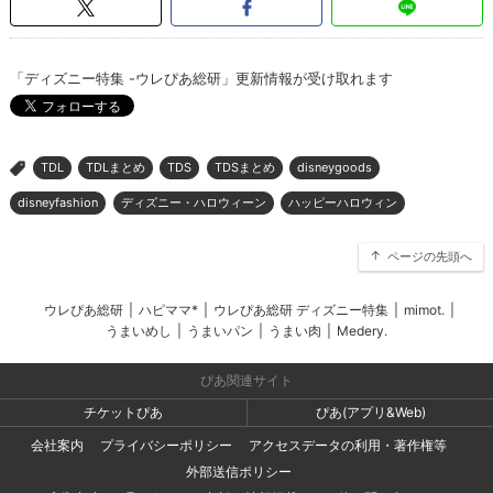
「ディズニー特集 -ウレぴあ総研」更新情報が受け取れます
TDL
TDLまとめ
TDS
TDSまとめ
disneygoods
>
disneyfashion
ディズニー・ハロウィーン
ハッピーハロウィン
ページの先頭へ
ウレぴあ総研
|
ハピママ*
|
ウレぴあ総研 ディズニー特集
|
mimot.
|
うまいめし
|
うまいパン
|
うまい肉
|
Medery.
ぴあ関連サイト
チケットぴあ
ぴあ(アプリ&Web)
会社案内
プライバシーポリシー
アクセスデータの利用・著作権等
外部送信ポリシー