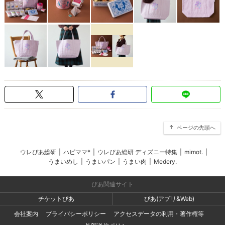
ページの先頭へ
ウレぴあ総研
|
ハピママ*
|
ウレぴあ総研 ディズニー特集
|
mimot.
|
うまいめし
|
うまいパン
|
うまい肉
|
Medery.
ぴあ関連サイト
チケットぴあ
ぴあ(アプリ&Web)
会社案内
プライバシーポリシー
アクセスデータの利用・著作権等