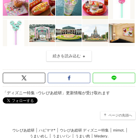
続きを読み込む
「ディズニー特集 -ウレぴあ総研」更新情報が受け取れます
ページの先頭へ
ウレぴあ総研
|
ハピママ*
|
ウレぴあ総研 ディズニー特集
|
mimot.
|
うまいめし
|
うまいパン
|
うまい肉
|
Medery.