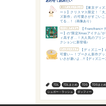
あわせて読みたい
【東京ディズ
東京ディズニーランド
ート】クリスマス限定！「大
ズ新作」の可愛さがすごいこ
てる…！（画像あり）
【Francfran
パーク外アイテム
ー】の“限定Xmasアイテム”
ィ高すぎ…！大人気のプリン
クションに新登場♪
【ディズニー】
ディズニーストア
可愛い～！プーさん新作グッ
いさが凄いよ…!!【ディズニー
>
TDL
TDLまとめ
TDS
TDSまと
シュガー・ラッシュ
ダッフィー