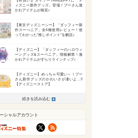
【即買い】ダイソーTHREEPPYに「デ
ィズニー新作グッズ」登場！プーさん激
かわアイテムが格安♪
【東京ディズニーシー】「ダッフィー新
作スーべニア」全4種使用レビュー！使
ってわかった“推しポイント”を解説♪
【ディズニー】「ダッフィーのハロウィ
ーングッズ&スーベニア」情報解禁！激
かわアイテムがずらりラインナップ♪
【ディズニー】めっちゃ可愛い～！プー
さん新作グッズのかわいさが凄いよ…!!
【ディズニーストア】
続きを読み込む
ーシャルアカウント
X
RSS
>