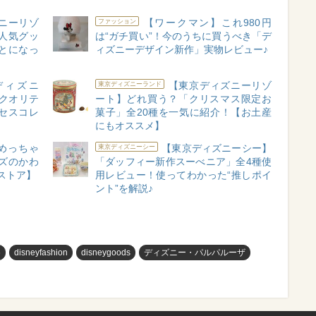
ニーリゾ
【ワークマン】これ980円
ファッション
人気グッ
は“ガチ買い”！今のうちに買うべき「デ
とになっ
ィズニーデザイン新作」実物レビュー♪
c×ディズニ
【東京ディズニーリゾ
東京ディズニーランド
がクオリテ
ート】どれ買う？「クリスマス限定お
セスコレ
菓子」全20種を一気に紹介！【お土産
にもオススメ】
めっちゃ
【東京ディズニーシー】
東京ディズニーシー
ズのかわ
「ダッフィー新作スーべニア」全4種使
ストア】
用レビュー！使ってわかった“推しポイ
ント”を解説♪
め
disneyfashion
disneygoods
ディズニー・パルパルーザ