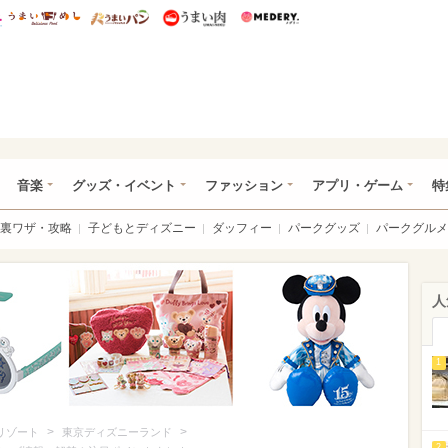
総研 ディズニー特集
mimot.
うまいめし
うまいパン
うまい肉
Medery.
ズニー特集 -ウレぴあ総研
音楽
グッズ・イベント
ファッション
アプリ・ゲーム
特
裏ワザ・攻略
子どもとディズニー
ダッフィー
パークグッズ
パークグルメ
人
1
>
>
リゾート
東京ディズニーランド
2