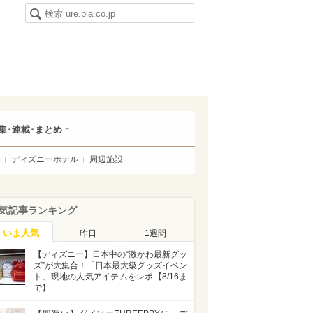
集･連載･まとめ
ディズニーホテル
周辺施設
気記事ランキング
いま人気
昨日
1週間
【ディズニー】日本中の“激かわ最新グッ
ズ”が大集合！「日本最大級グッズイベン
ト」現地の人気アイテムをレポ【8/16ま
で】